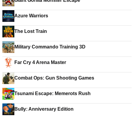
Giant Gorilla Monster Escape
Azure Warriors
The Lost Train
Military Commando Training 3D
Far Cry 4 Arena Master
Combat Ops: Gun Shooting Games
Tsunami Escape: Memerots Rush
Bully: Anniversary Edition