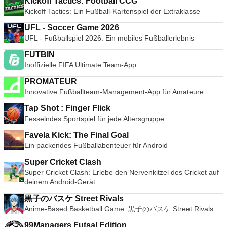
Kickoff Tactics: Football CCG
Kickoff Tactics: Ein Fußball-Kartenspiel der Extraklasse
UFL - Soccer Game 2026
UFL - Fußballspiel 2026: Ein mobiles Fußballerlebnis
FUTBIN
Inoffizielle FIFA Ultimate Team-App
PROMATEUR
Innovative Fußballteam-Management-App für Amateure
Tap Shot : Finger Flick
Fesselndes Sportspiel für jede Altersgruppe
Favela Kick: The Final Goal
Ein packendes Fußballabenteuer für Android
Super Cricket Clash
Super Cricket Clash: Erlebe den Nervenkitzel des Cricket auf
deinem Android-Gerät
黒子のバスケ Street Rivals
Anime-Based Basketball Game: 黒子のバスケ Street Rivals
99Managers Futsal Edition