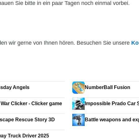
hauen Sie bitte in ein paar Tagen noch einmal vorbei.
den wir gerne von Ihnen hören. Besuchen Sie unsere
Ko
sday Angels
NumberBall Fusion
War Clicker - Clicker game
Impossible Prado Car S
Ramp Stunts 3D Game
Escape Rescue Story 3D
Battle weapons and ex
simulator
ay Truck Driver 2025