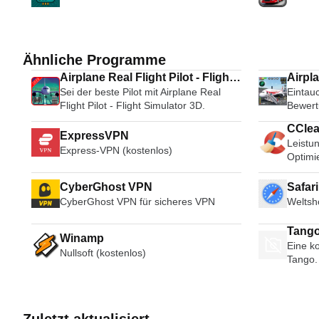
Ähnliche Programme
Airplane Real Flight Pilot - Flight
Airpl
Sei der beste Pilot mit Airplane Real
Eintauc
Simulator 3D
Flight Pilot - Flight Simulator 3D.
Bewert
Simula
CClea
ExpressVPN
Leistu
Express-VPN (kostenlos)
Optimi
CyberGhost VPN
Safar
CyberGhost VPN für sicheres VPN
Weltsh
Tango
Winamp
Eine ko
Broad
Nullsoft (kostenlos)
Tango.