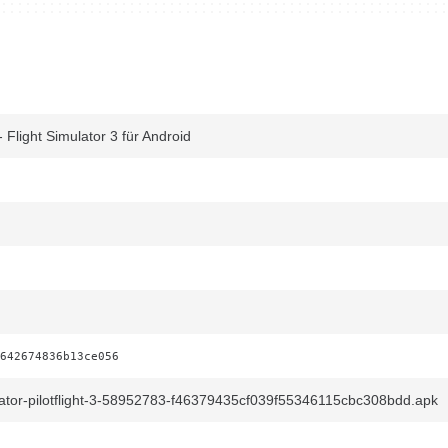
 - Flight Simulator 3 für Android
642674836b13ce056
ulator-pilotflight-3-58952783-f46379435cf039f55346115cbc308bdd.apk