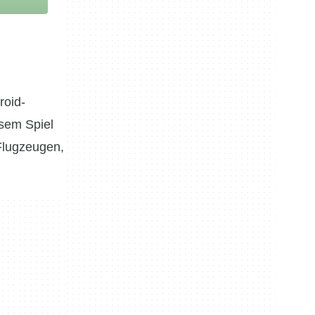
roid-
esem Spiel
-Flugzeugen,