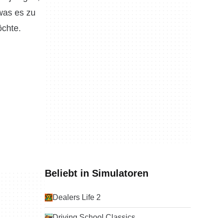
 was es zu
öchte.
Beliebt in Simulatoren
Dealers Life 2
Driving School Classics