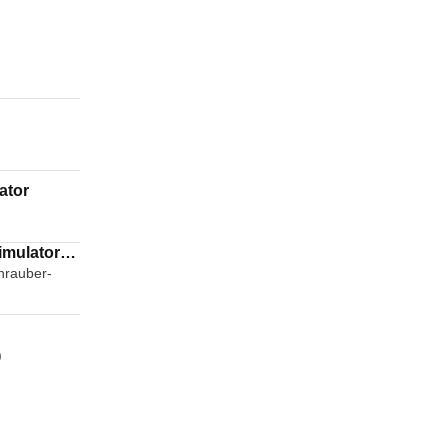
ator
imulator
hrauber-
)