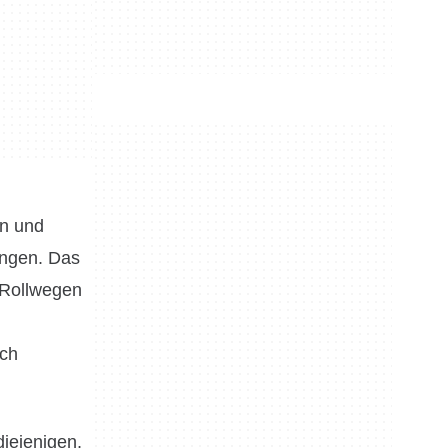
en und
ingen. Das
, Rollwegen
rch
diejenigen,