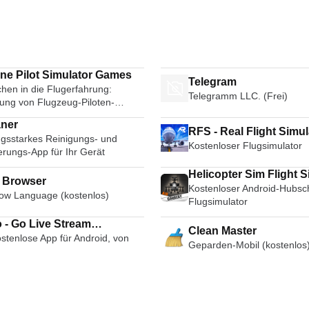
ane Pilot Simulator Games
Telegram
hen in die Flugerfahrung:
Telegramm LLC. (Frei)
ung von Flugzeug-Piloten-
tor-Spielen
ner
RFS - Real Flight Simul
ngsstarkes Reinigungs- und
Kostenloser Flugsimulator
erungs-App für Ihr Gerät
Helicopter Sim Flight S
i Browser
Kostenloser Android-Hubsc
Air Cavalry Pilot
ow Language (kostenlos)
Flugsimulator
 - Go Live Stream
Clean Master
stenlose App für Android, von
cast Live Video Chat
Geparden-Mobil (kostenlos