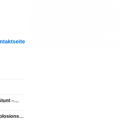
ntaktseite
tunt –
plosions