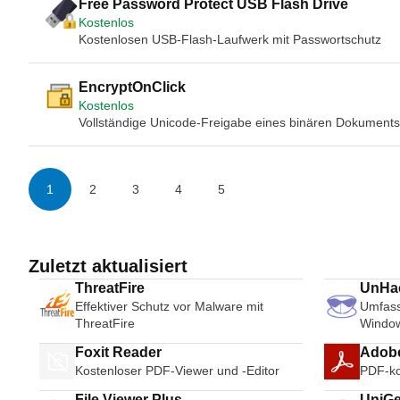
Free Password Protect USB Flash Drive
Kostenlos
Kostenlosen USB-Flash-Laufwerk mit Passwortschutz
EncryptOnClick
Kostenlos
Vollständige Unicode-Freigabe eines binären Dokuments 
1
2
3
4
5
Zuletzt aktualisiert
ThreatFire
UnHa
Effektiver Schutz vor Malware mit
Umfass
ThreatFire
Windo
Foxit Reader
Adob
Kostenloser PDF-Viewer und -Editor
PDF-ko
File Viewer Plus
UniGe