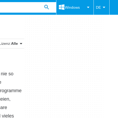
Windows
DE
Lizenz:
Alle
 nie so
e
 Programme
eien,
bare
 vieles