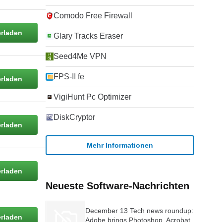
Comodo Free Firewall
rladen
Glary Tracks Eraser
Seed4Me VPN
FPS-II fe
rladen
VigiHunt Pc Optimizer
DiskCryptor
rladen
Mehr Informationen
rladen
Neueste Software-Nachrichten
December 13 Tech news roundup:
rladen
Adobe brings Photoshop, Acrobat