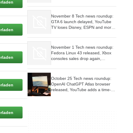
Controller, Red Dead Redemption
rladen
is coming to consoles and mobile
devices, Firefox wants AI features
November 8 Tech news roundup:
to be optional
GTA 6 launch delayed, YouTube
TV loses Disney, ESPN and more,
rladen
Google Play Store’s malware woes
continue
November 1 Tech news roundup:
Fedora Linux 43 released, Xbox
rladen
consoles sales drop again,
Samsung Internet Browser for PC
launched
October 25 Tech news roundup:
OpenAI ChatGPT Atlas browser
rladen
released, YouTube adds a time-
limit for scrolling Shorts feed,
Firefox is testing new tab widgets
rladen