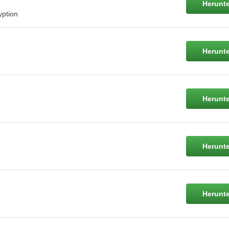
Herunte
yption
Herunte
Herunte
Herunte
Herunte