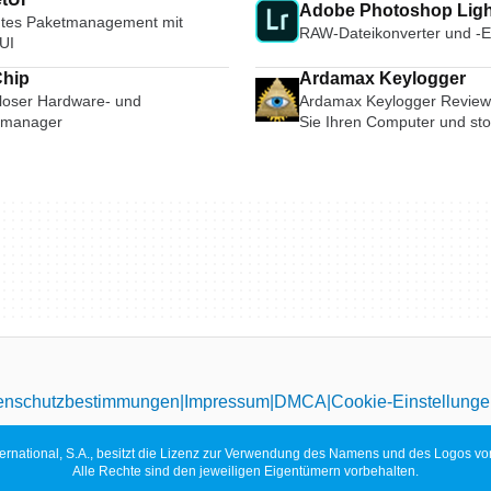
Adobe Photoshop Lig
entes Paketmanagement mit
RAW-Dateikonverter und -E
UI
hip
Ardamax Keylogger
loser Hardware- und
Ardamax Keylogger Review
rmanager
Sie Ihren Computer und st
Keylogging
enschutzbestimmungen
Impressum
DMCA
Cookie-Einstellung
ternational, S.A., besitzt die Lizenz zur Verwendung des Namens und des Logos vo
Alle Rechte sind den jeweiligen Eigentümern vorbehalten.