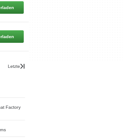
rladen
rladen
Letzte
at Factory
ims