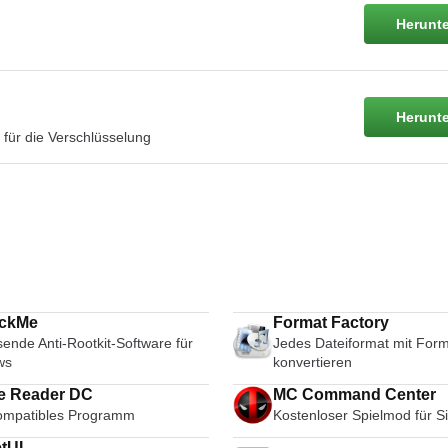
Herunte
Herunte
für die Verschlüsselung
ckMe
Format Factory
ende Anti-Rootkit-Software für
Jedes Dateiformat mit Form
ws
konvertieren
e Reader DC
MC Command Center
mpatibles Programm
Kostenloser Spielmod für S
tUI