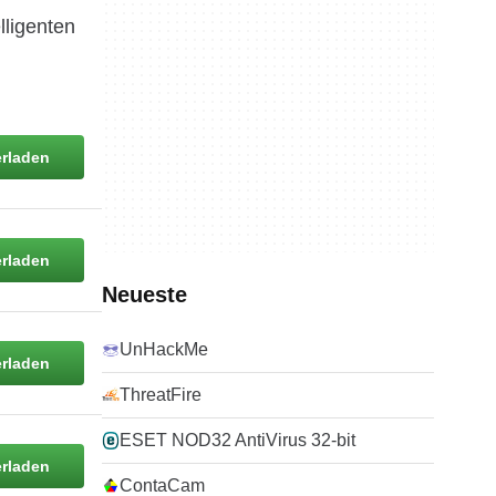
lligenten
rladen
rladen
Neueste
UnHackMe
rladen
ThreatFire
ESET NOD32 AntiVirus 32-bit
rladen
ContaCam