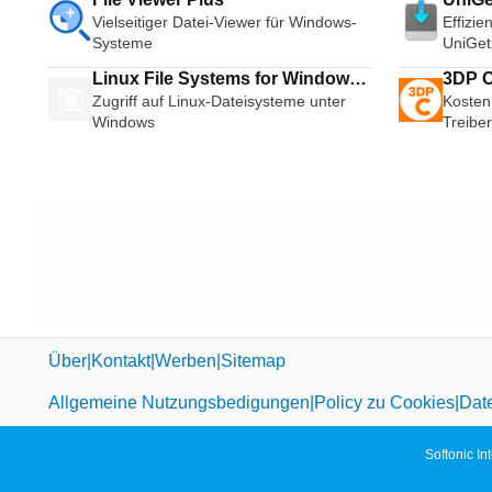
Vielseitiger Datei-Viewer für Windows-
Effizi
Systeme
UniGet
Linux File Systems for Windows
3DP C
Zugriff auf Linux-Dateisysteme unter
Kosten
by Paragon Software
Windows
Treibe
Über
Kontakt
Werben
Sitemap
Allgemeine Nutzungsbedigungen
Policy zu Cookies
Dat
Softonic In