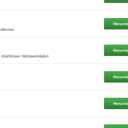
Herunte
ntfernen
Herunte
 drahtlosen Netzwerkdaten
Herunte
Herunte