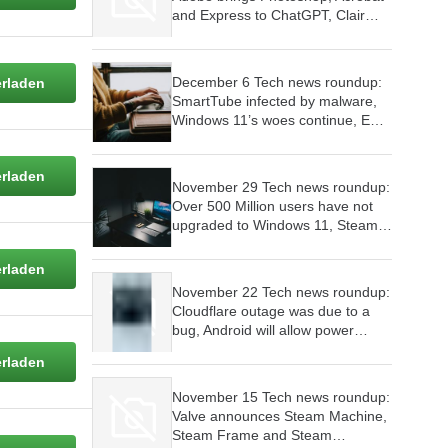
and Express to ChatGPT, Clair
Obscur wins 9 awards at The
Game Awards, Skyrim launched
for Switch 2
December 6 Tech news roundup:
rladen
SmartTube infected by malware,
Windows 11’s woes continue, EU
investigates WhatsApp’s AI policy
rladen
November 29 Tech news roundup:
Over 500 Million users have not
upgraded to Windows 11, Steam
Machine will cost as much as a
PC,
rladen
November 22 Tech news roundup:
Cloudflare outage was due to a
bug, Android will allow power
users to sideload apps, Microsoft’s
rladen
plans to make Windows 11 an
agentic OS have begun
November 15 Tech news roundup:
Valve announces Steam Machine,
Steam Frame and Steam