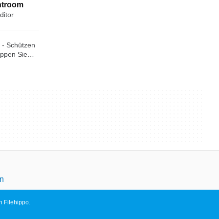
htroom
ditor
 - Schützen
oppen Sie
en
n Filehippo.