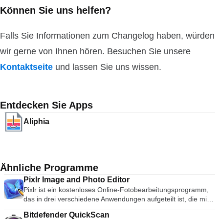
Können Sie uns helfen?
Falls Sie Informationen zum Changelog haben, würden
wir gerne von Ihnen hören. Besuchen Sie unsere
Kontaktseite
und lassen Sie uns wissen.
Entdecken Sie Apps
Aliphia
Ähnliche Programme
Pixlr Image and Photo Editor
Pixlr ist ein kostenloses Online-Fotobearbeitungsprogramm,
das in drei verschiedene Anwendungen aufgeteilt ist, die mit
derselben Engine erstellt wurden. Suchen Sie sich einfach
Bitdefender QuickScan
diejenige aus, die am besten zu dem passt, was Sie