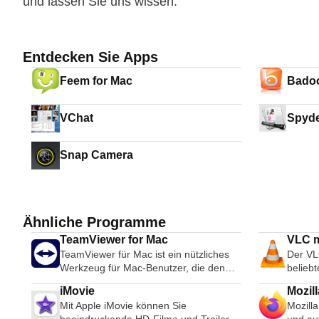
und lassen Sie uns wissen.
Entdecken Sie Apps
Feem for Mac
Bado
VChat
Spyd
Snap Camera
Ähnliche Programme
TeamViewer for Mac
VLC m
TeamViewer für Mac ist ein nützliches
Der VL
Werkzeug für Mac-Benutzer, die den
belieb
Desktop-Zugriff mit anderen über das
Multi-
iMovie
Mozill
Internet teilen möchten. Früher ein
erhältl
Mit Apple iMovie können Sie
Mozilla
Werkzeug, das hauptsächlich von
durch 