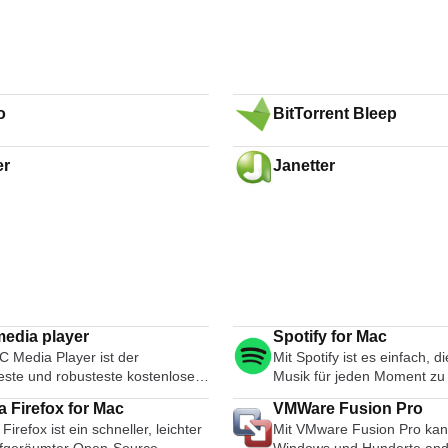
o
BitTorrent Bleep
er
Janetter
edia player
Spotify for Mac
C Media Player ist der
Mit Spotify ist es einfach, di
teste und robusteste kostenlose
Musik für jeden Moment zu 
Format-Media-Player, der
Ihrem Telefon, Ihrem Comp
a Firefox for Mac
VMWare Fusion Pro
ich ist. Seine Popularität wurde
Tablet und mehr. Es gibt Mi
 Firefox ist ein schneller, leichter
Mit VMware Fusion Pro kan
Kompatibilitäts- und Codec-
Spuren auf Spotify. Ob Sie