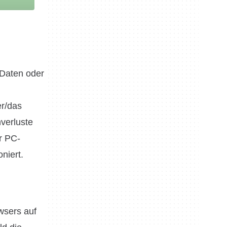
 Daten oder
n
er/das
nverluste
r PC-
oniert.
wsers auf