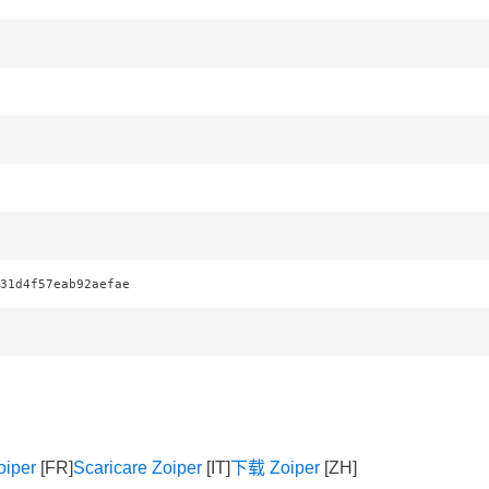
31d4f57eab92aefae
oiper
Scaricare Zoiper
下载 Zoiper