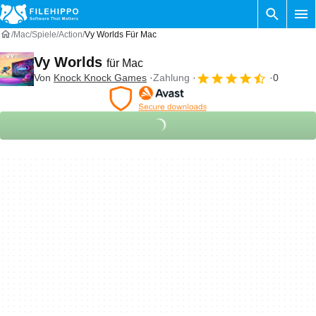
Mac
Spiele
Action
Vy Worlds Für Mac
Vy Worlds
für Mac
Von
Knock Knock Games
Zahlung
0