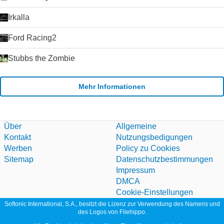
schwer finden, Skype zu schlagen. Der Kauf von Skype durch
Microsoft im Jahr 2011 hat die Plattform weiter stabilisiert und
Irkalla
die Entwicklung beschleunigt, da Microsoft Skype als Ersatz
für seinen alternden Nachrichtendienst Windows Live
Ford Racing2
Messenger verwendet hat. Klicken Sie auf die grüne
Download-Schaltfläche, um es auszuprobieren. Microsoft
Stubbs the Zombie
erlaubt nicht mehr das Hosting seiner
Installationsprogramme. Deshalb leiten wir auf ihre
Download-Seite um.
Mehr Informationen
Über
Allgemeine
Kontakt
Nutzungsbedigungen
Werben
Policy zu Cookies
Sitemap
Datenschutzbestimmungen
Impressum
DMCA
Cookie-Einstellungen
Softonic International, S.A., besitzt die Lizenz zur Verwendung des Namens und
des Logos von Filehippo.