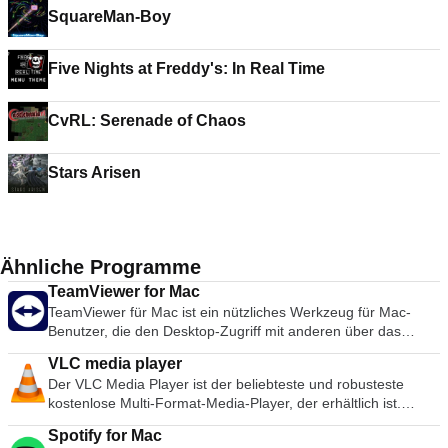
SquareMan-Boy
Five Nights at Freddy's: In Real Time
CvRL: Serenade of Chaos
Stars Arisen
Ähnliche Programme
TeamViewer for Mac
TeamViewer für Mac ist ein nützliches Werkzeug für Mac-
Benutzer, die den Desktop-Zugriff mit anderen über das
Internet teilen möchten. Früher ein Werkzeug, das
VLC media player
hauptsächlich von Technikern zur Behebung von Problemen
Der VLC Media Player ist der beliebteste und robusteste
auf Host-Computern verwendet wurde, wird TeamViewer
kostenlose Multi-Format-Media-Player, der erhältlich ist.
heute von Millionen von Anwendern genutzt, um Bildschirme
Seine Popularität wurde durch Kompatibilitäts- und Codec-
gemeinsam zu nutzen, auf entfernte Computer zuzugreifen,
Spotify for Mac
Probleme gefördert, die konkurrierende Medienplayer wie
zu trainieren und sogar virtuelle Besprechungen