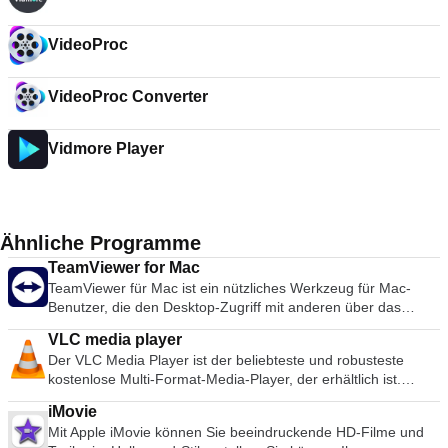
VideoProc
VideoProc Converter
Vidmore Player
Ähnliche Programme
TeamViewer for Mac
TeamViewer für Mac ist ein nützliches Werkzeug für Mac-
Benutzer, die den Desktop-Zugriff mit anderen über das
Internet teilen möchten. Früher ein Werkzeug, das
VLC media player
hauptsächlich von Technikern zur Behebung von Problemen
Der VLC Media Player ist der beliebteste und robusteste
auf Host-Computern verwendet wurde, wird TeamViewer
kostenlose Multi-Format-Media-Player, der erhältlich ist.
heute von Millionen von Anwendern genutzt, um Bildschirme
Seine Popularität wurde durch Kompatibilitäts- und Codec-
gemeinsam zu nutzen, auf entfernte Computer zuzugreifen,
iMovie
Probleme gefördert, die konkurrierende Medienplayer wie
zu trainieren und sogar virtuelle Besprechungen
Mit Apple iMovie können Sie beeindruckende HD-Filme und
QuickTime, itunes und RealPlayer für viele populäre Video-
durchzuführen. TeamViewer stellt innerhalb weniger