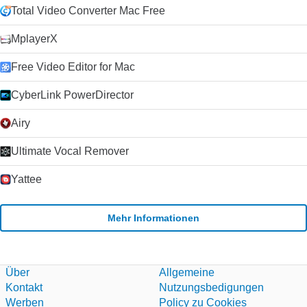
Microsoft im Jahr 2011 hat die Plattform weiter stabilisiert und
Total Video Converter Mac Free
die Entwicklung beschleunigt, da Microsoft Skype als Ersatz
für seinen alternden Nachrichtendienst Windows Live
MplayerX
Messenger verwendet hat. Klicken Sie auf die grüne
Download-Schaltfläche, um es auszuprobieren. Microsoft
Free Video Editor for Mac
erlaubt nicht mehr das Hosting seiner
Installationsprogramme. Deshalb leiten wir auf ihre
CyberLink PowerDirector
Download-Seite um.
Airy
Ultimate Vocal Remover
Yattee
Mehr Informationen
Über
Allgemeine
Kontakt
Nutzungsbedigungen
Werben
Policy zu Cookies