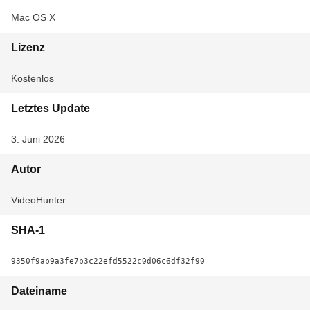
Mac OS X
Lizenz
Kostenlos
Letztes Update
3. Juni 2026
Autor
VideoHunter
SHA-1
9350f9ab9a3fe7b3c22efd5522c0d06c6df32f90
Dateiname