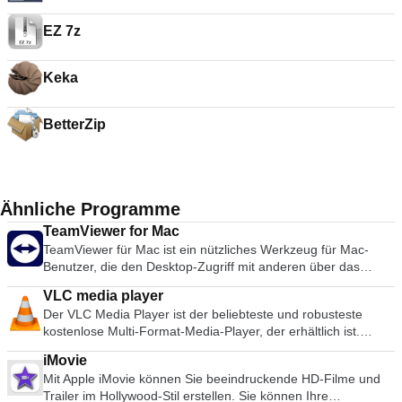
EZ 7z
Keka
BetterZip
Ähnliche Programme
TeamViewer for Mac
TeamViewer für Mac ist ein nützliches Werkzeug für Mac-
Benutzer, die den Desktop-Zugriff mit anderen über das
Internet teilen möchten. Früher ein Werkzeug, das
VLC media player
hauptsächlich von Technikern zur Behebung von Problemen
Der VLC Media Player ist der beliebteste und robusteste
auf Host-Computern verwendet wurde, wird TeamViewer
kostenlose Multi-Format-Media-Player, der erhältlich ist.
heute von Millionen von Anwendern genutzt, um Bildschirme
Seine Popularität wurde durch Kompatibilitäts- und Codec-
gemeinsam zu nutzen, auf entfernte Computer zuzugreifen,
iMovie
Probleme gefördert, die konkurrierende Medienplayer wie
zu trainieren und sogar virtuelle Besprechungen
Mit Apple iMovie können Sie beeindruckende HD-Filme und
QuickTime, itunes und RealPlayer für viele populäre Video-
durchzuführen. TeamViewer stellt innerhalb weniger
Trailer im Hollywood-Stil erstellen. Sie können Ihre
und Musikdateiformate unbrauchbar machen. Die einfache,