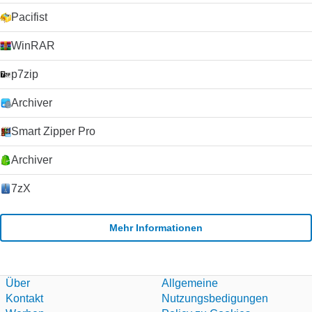
die Entwicklung beschleunigt, da Microsoft Skype als Ersatz
Pacifist
für seinen alternden Nachrichtendienst Windows Live
Messenger verwendet hat. Klicken Sie auf die grüne
WinRAR
Download-Schaltfläche, um es auszuprobieren. Microsoft
erlaubt nicht mehr das Hosting seiner
p7zip
Installationsprogramme. Deshalb leiten wir auf ihre
Download-Seite um.
Archiver
Smart Zipper Pro
Archiver
7zX
Mehr Informationen
Über
Allgemeine
Kontakt
Nutzungsbedigungen