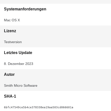
Systemanforderungen
Mac OS X
Lizenz
Testversion
Letztes Update
8. Dezember 2023
Autor
Smith Micro Software
SHA-1
6bfc47549ce5b4ce378338ea19aa503cd066601a