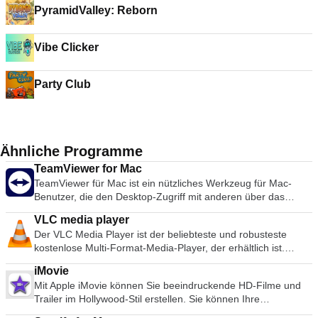
PyramidValley: Reborn
Vibe Clicker
Party Club
Ähnliche Programme
TeamViewer for Mac
TeamViewer für Mac ist ein nützliches Werkzeug für Mac-
Benutzer, die den Desktop-Zugriff mit anderen über das
Internet teilen möchten. Früher ein Werkzeug, das
VLC media player
hauptsächlich von Technikern zur Behebung von Problemen
Der VLC Media Player ist der beliebteste und robusteste
auf Host-Computern verwendet wurde, wird TeamViewer
kostenlose Multi-Format-Media-Player, der erhältlich ist.
heute von Millionen von Anwendern genutzt, um Bildschirme
Seine Popularität wurde durch Kompatibilitäts- und Codec-
gemeinsam zu nutzen, auf entfernte Computer zuzugreifen,
iMovie
Probleme gefördert, die konkurrierende Medienplayer wie
zu trainieren und sogar virtuelle Besprechungen
Mit Apple iMovie können Sie beeindruckende HD-Filme und
QuickTime, itunes und RealPlayer für viele populäre Video-
durchzuführen. TeamViewer stellt innerhalb weniger
Trailer im Hollywood-Stil erstellen. Sie können Ihre
und Musikdateiformate unbrauchbar machen. Die einfache,
Sekunden eine Verbindung zu jedem Mac oder Server auf der
Videobibliothek durchsuchen und Ihre Lieblingsvideos
grundlegende Benutzeroberfläche und eine große Anzahl von