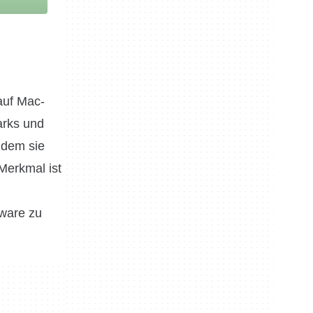
auf Mac-
arks und
ndem sie
Merkmal ist
g
tware zu