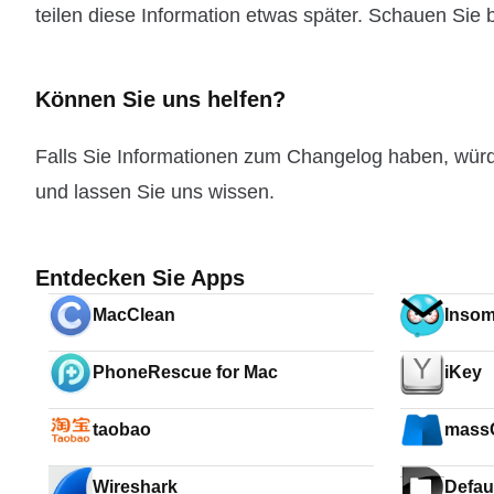
teilen diese Information etwas später. Schauen Sie b
Können Sie uns helfen?
Falls Sie Informationen zum Changelog haben, wür
und lassen Sie uns wissen.
Entdecken Sie Apps
MacClean
Insom
PhoneRescue for Mac
iKey
taobao
mass
Wireshark
Defau