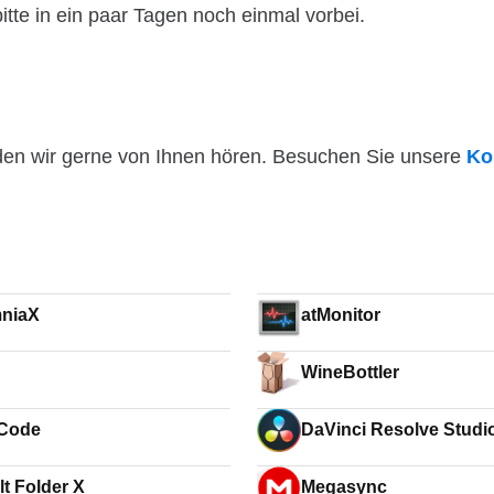
itte in ein paar Tagen noch einmal vorbei.
den wir gerne von Ihnen hören. Besuchen Sie unsere
Ko
niaX
atMonitor
WineBottler
Code
DaVinci Resolve Studi
lt Folder X
Megasync