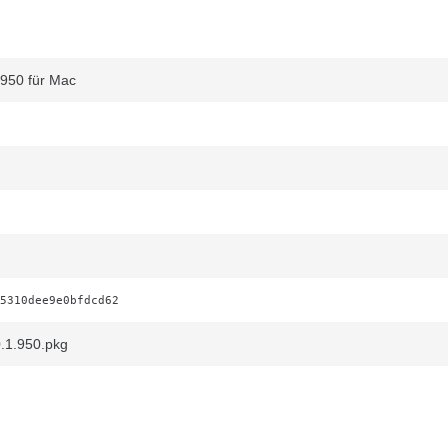
950 für Mac
5310dee9e0bfdcd62
.1.950.pkg