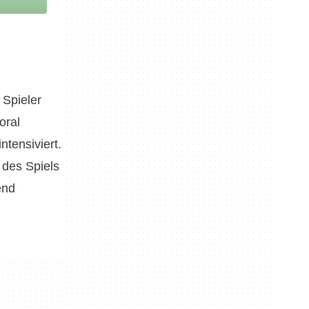
 Spieler
oral
tensiviert.
 des Spiels
end