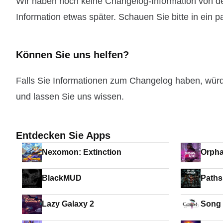
Wir haben noch keine Changelog-Information von de
Information etwas später. Schauen Sie bitte in ein 
Können Sie uns helfen?
Falls Sie Informationen zum Changelog haben, wür
und lassen Sie uns wissen.
Entdecken Sie Apps
Nexomon: Extinction
Orph
BlackMUD
Lazy Galaxy 2
Song 