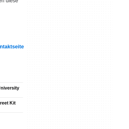
en diese
ntaktseite
niversity
reet Kit