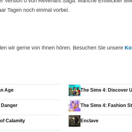
r Version 0 von Revenant Saga. Manche Entwickler teil
paar Tagen noch einmal vorbei.
den wir gerne von Ihnen hören. Besuchen Sie unsere
Ko
an Age
The Sims 4: Discover U
Paths Danger
The Sims 4: Fashion St
of Calamity
Enclave