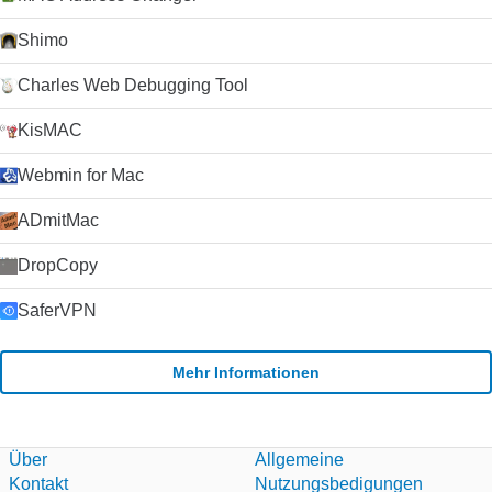
Anrufqualität für jeden Ihrer Kontakte (da die Qualität von der
Internetverbindung beider Parteien abhängt).
Shimo
Zusammenfassung Wenn Sie nach einem zuverlässigen und
einfach zu bedienenden VoIP-Client suchen, werden Sie es
Charles Web Debugging Tool
schwer finden, Skype zu schlagen. Der Kauf von Skype durch
Microsoft im Jahr 2011 hat die Plattform weiter stabilisiert und
KisMAC
die Entwicklung beschleunigt, da Microsoft Skype als Ersatz
für seinen alternden Nachrichtendienst Windows Live
Webmin for Mac
Messenger verwendet hat. Klicken Sie auf die grüne
Download-Schaltfläche, um es auszuprobieren. Microsoft
ADmitMac
erlaubt nicht mehr das Hosting seiner
Installationsprogramme. Deshalb leiten wir auf ihre
Download-Seite um.
DropCopy
SaferVPN
Mehr Informationen
Über
Allgemeine
Kontakt
Nutzungsbedigungen