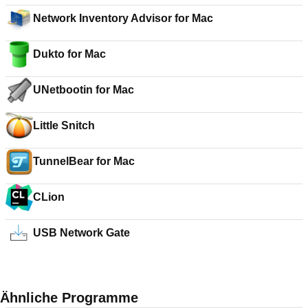
Network Inventory Advisor for Mac
Dukto for Mac
UNetbootin for Mac
Little Snitch
TunnelBear for Mac
CLion
USB Network Gate
Ähnliche Programme