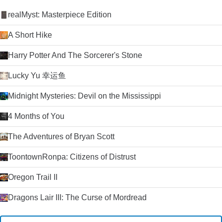
langsamere Internetverbindung verfügen, kann es zu
realMyst: Masterpiece Edition
Unterbrechungen oder Verzögerungen von Sprachanrufen
kommen. Die Videoanrufe werden intermittierend und pixelig
A Short Hike
sein. Der Text-Chat wird nur durch sehr schlechte
Verbindungen beeinträchtigt. Die Schaltfläche Anrufqualität
gibt Ihnen detaillierte Informationen über die erwartete
Harry Potter And The Sorcerer's Stone
Anrufqualität für jeden Ihrer Kontakte (da die Qualität von der
Internetverbindung beider Parteien abhängt).
Lucky Yu 幸运鱼
Zusammenfassung Wenn Sie nach einem zuverlässigen und
einfach zu bedienenden VoIP-Client suchen, werden Sie es
Midnight Mysteries: Devil on the Mississippi
schwer finden, Skype zu schlagen. Der Kauf von Skype durch
Microsoft im Jahr 2011 hat die Plattform weiter stabilisiert und
4 Months of You
die Entwicklung beschleunigt, da Microsoft Skype als Ersatz
für seinen alternden Nachrichtendienst Windows Live
The Adventures of Bryan Scott
Messenger verwendet hat. Klicken Sie auf die grüne
Download-Schaltfläche, um es auszuprobieren. Microsoft
ToontownRonpa: Citizens of Distrust
erlaubt nicht mehr das Hosting seiner
Installationsprogramme. Deshalb leiten wir auf ihre
Download-Seite um.
Oregon Trail II
Dragons Lair III: The Curse of Mordread