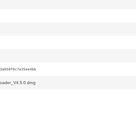
3a058f0c7e35ee4bb
oader_V4.5.0.dmg