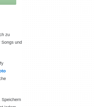
ach zu
ür Songs und
fy
oto
iche
. Speichern