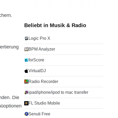
chern.
Beliebt in Musik & Radio
Logic Pro X
ertierung
BPM Analyzer
forScore
VirtualDJ
Radio Recorder
ipad/iphone/ipod to mac transfer
inden. Die
FL Studio Mobile
enüoptionen
Senuti Free