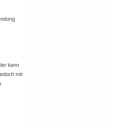
endung
ider kann
jedoch mit
n