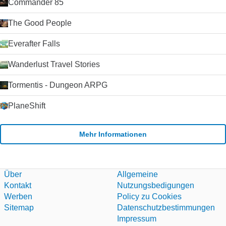
Commander 85
Verbindungen beeinträchtigt. Die Schaltfläche Anrufqualität
gibt Ihnen detaillierte Informationen über die erwartete
The Good People
Anrufqualität für jeden Ihrer Kontakte (da die Qualität von der
Internetverbindung beider Parteien abhängt).
Everafter Falls
Zusammenfassung Wenn Sie nach einem zuverlässigen und
einfach zu bedienenden VoIP-Client suchen, werden Sie es
schwer finden, Skype zu schlagen. Der Kauf von Skype durch
Wanderlust Travel Stories
Microsoft im Jahr 2011 hat die Plattform weiter stabilisiert und
die Entwicklung beschleunigt, da Microsoft Skype als Ersatz
Tormentis - Dungeon ARPG
für seinen alternden Nachrichtendienst Windows Live
Messenger verwendet hat. Klicken Sie auf die grüne
PlaneShift
Download-Schaltfläche, um es auszuprobieren. Microsoft
erlaubt nicht mehr das Hosting seiner
Installationsprogramme. Deshalb leiten wir auf ihre
Mehr Informationen
Download-Seite um.
Über
Allgemeine
Kontakt
Nutzungsbedigungen
Werben
Policy zu Cookies
Sitemap
Datenschutzbestimmungen
Impressum