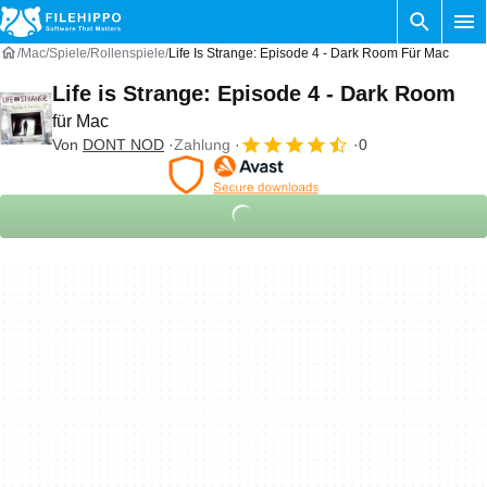
Mac
Spiele
Rollenspiele
Life Is Strange: Episode 4 - Dark Room Für Mac
Life is Strange: Episode 4 - Dark Room
für Mac
Von
DONT NOD
Zahlung
0