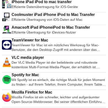
iPhone iPad iPod to mac transfer
Effiziente Datenübertragung für iOS-Geräte
Coolmuster iPad iPhone iPod to Mac Transfer
Effiziente Übertragung von iOS-Daten auf Mac
Amacsoft iPad iPhoneiPod to Mac Transfer
Effiziente Übertragung für iDevices-Nutzer
TeamViewer for Mac
TeamViewer für Mac ist ein nützliches Werkzeug für Mac-
Benutzer, die den Desktop-Zugriff mit anderen über das
Internet teilen möchten. Früher ein Werkzeug, das
VLC media player
hauptsächlich von Technikern zur Behebung von Problemen
Der VLC Media Player ist der beliebteste und robusteste
auf Host-Computern verwendet wurde, wird TeamViewer
kostenlose Multi-Format-Media-Player, der erhältlich ist.
heute von Millionen von Anwendern genutzt, um Bildschirme
Seine Popularität wurde durch Kompatibilitäts- und Codec-
gemeinsam zu nutzen, auf entfernte Computer zuzugreifen,
Spotify for Mac
Probleme gefördert, die konkurrierende Medienplayer wie
zu trainieren und sogar virtuelle Besprechungen
Mit Spotify ist es einfach, die richtige Musik für jeden Moment
QuickTime, itunes und RealPlayer für viele populäre Video-
durchzuführen. TeamViewer stellt innerhalb weniger
zu finden - auf Ihrem Telefon, Ihrem Computer, Ihrem Tablet
und Musikdateiformate unbrauchbar machen. Die einfache,
Sekunden eine Verbindung zu jedem Mac oder Server auf der
und mehr. Es gibt Millionen von Spuren auf Spotify. Ob Sie
grundlegende Benutzeroberfläche und eine große Anzahl von
ganzen Welt her. Sie können den Mac Ihres Partners
Mozilla Firefox for Mac
nun trainieren, feiern oder entspannen, die richtige Musik ist
Anpassungsoptionen bedeuten, dass nur wenige kostenlose
fernsteuern, als ob Sie direkt davor sitzen würden. Merkmale:
Mozilla Firefox ist ein schneller, leichter und aufgeräumter
immer zur Hand. Wählen Sie, was Sie sich anhören möchten,
Medienplayer mit VLC mithalten können. Flexibilität VLC spielt
Computer über das Internet fernsteuern Zeichnen Sie Ihre
Open-Source-Webbrowser. Bei seiner öffentlichen Einführung
oder lassen Sie sich von Spotify überraschen. Sie können
fast jedes Video- oder Musikdateiformat ab, das Sie finden
Sitzung auf und speichern Sie sie zur Wiedergabe als
im Jahr 2004 war Mozilla Firefox der erste Browser, der die
auch in den Musiksammlungen von Freunden, Künstlern und