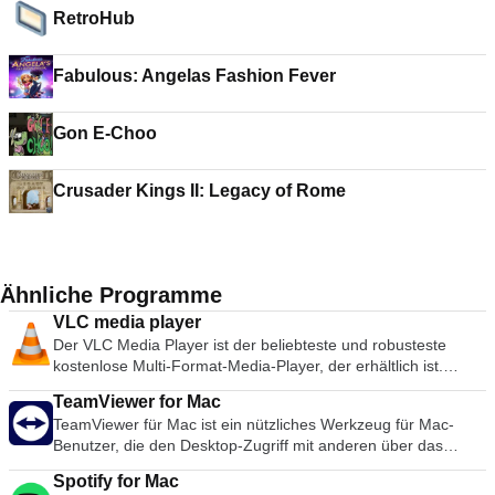
RetroHub
Fabulous: Angelas Fashion Fever
Gon E-Choo
Crusader Kings II: Legacy of Rome
Ähnliche Programme
VLC media player
Der VLC Media Player ist der beliebteste und robusteste
kostenlose Multi-Format-Media-Player, der erhältlich ist.
Seine Popularität wurde durch Kompatibilitäts- und Codec-
TeamViewer for Mac
Probleme gefördert, die konkurrierende Medienplayer wie
TeamViewer für Mac ist ein nützliches Werkzeug für Mac-
QuickTime, itunes und RealPlayer für viele populäre Video-
Benutzer, die den Desktop-Zugriff mit anderen über das
und Musikdateiformate unbrauchbar machen. Die einfache,
Internet teilen möchten. Früher ein Werkzeug, das
grundlegende Benutzeroberfläche und eine große Anzahl von
Spotify for Mac
hauptsächlich von Technikern zur Behebung von Problemen
Anpassungsoptionen bedeuten, dass nur wenige kostenlose