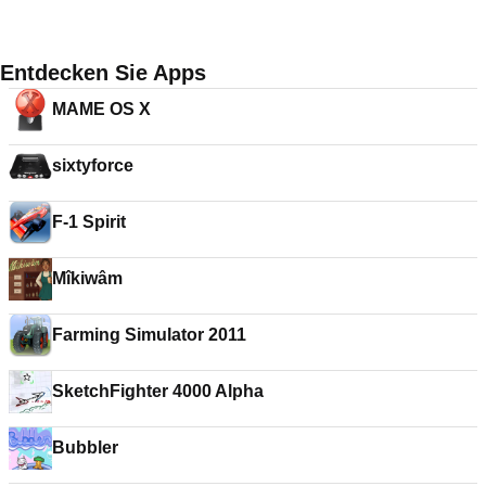
Entdecken Sie Apps
MAME OS X
sixtyforce
F-1 Spirit
Mîkiwâm
Farming Simulator 2011
SketchFighter 4000 Alpha
Bubbler