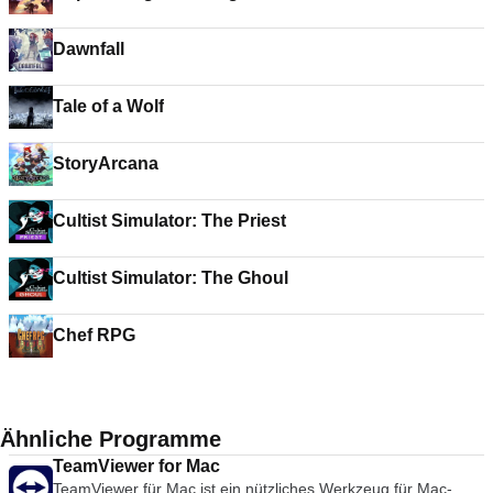
Dawnfall
Tale of a Wolf
StoryArcana
Cultist Simulator: The Priest
Cultist Simulator: The Ghoul
Chef RPG
Ähnliche Programme
TeamViewer for Mac
TeamViewer für Mac ist ein nützliches Werkzeug für Mac-