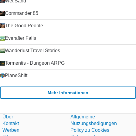
Wet Sand
sein. Der Text-Chat wird nur durch sehr schlechte
Verbindungen beeinträchtigt. Die Schaltfläche Anrufqualität
Commander 85
gibt Ihnen detaillierte Informationen über die erwartete
Anrufqualität für jeden Ihrer Kontakte (da die Qualität von der
The Good People
Internetverbindung beider Parteien abhängt).
Zusammenfassung Wenn Sie nach einem zuverlässigen und
Everafter Falls
einfach zu bedienenden VoIP-Client suchen, werden Sie es
schwer finden, Skype zu schlagen. Der Kauf von Skype durch
Microsoft im Jahr 2011 hat die Plattform weiter stabilisiert und
Wanderlust Travel Stories
die Entwicklung beschleunigt, da Microsoft Skype als Ersatz
für seinen alternden Nachrichtendienst Windows Live
Tormentis - Dungeon ARPG
Messenger verwendet hat. Klicken Sie auf die grüne
Download-Schaltfläche, um es auszuprobieren. Microsoft
PlaneShift
erlaubt nicht mehr das Hosting seiner
Installationsprogramme. Deshalb leiten wir auf ihre
Download-Seite um.
Mehr Informationen
Über
Allgemeine
Kontakt
Nutzungsbedigungen
Werben
Policy zu Cookies