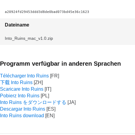
a20924fd29453ddd3d8de0bad073bd45e36c1623
Dateiname
Into_Ruins_mac_v1.0.zip
Programm verfügbar in anderen Sprachen
Télécharger Into Ruins
下载 Into Ruins
Scaricare Into Ruins
Pobierz Into Ruins
Into Ruins をダウンロードする
Descargar Into Ruins
Into Ruins download