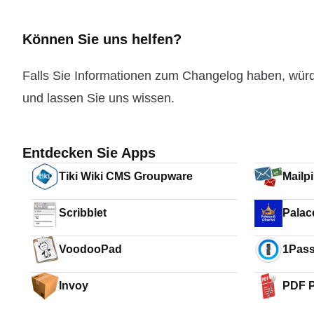
Können Sie uns helfen?
Falls Sie Informationen zum Changelog haben, wür
und lassen Sie uns wissen.
Entdecken Sie Apps
Tiki Wiki CMS Groupware
Mailpi
Scribblet
Palac
VoodooPad
1Pass
and S
Invoy
PDF P