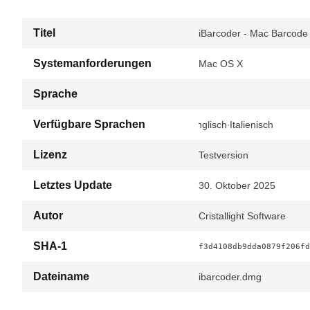
Titel
iBarcoder - Mac Barcode
Systemanforderungen
Mac OS X
Sprache
Verfügbare Sprachen
Englisch
Italienisch
Lizenz
Testversion
Letztes Update
30. Oktober 2025
Autor
Cristallight Software
SHA-1
f3d4108db9dda0879f206fd
Dateiname
ibarcoder.dmg