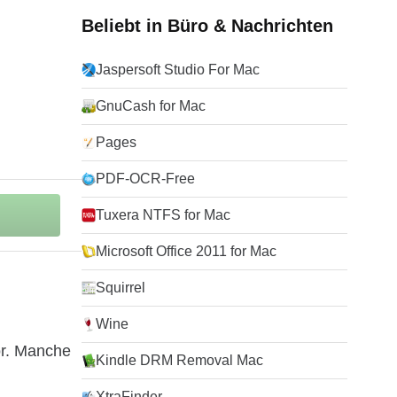
Beliebt in Büro & Nachrichten
Jaspersoft Studio For Mac
GnuCash for Mac
Pages
PDF-OCR-Free
Tuxera NTFS for Mac
Microsoft Office 2011 for Mac
Squirrel
Wine
or. Manche
Kindle DRM Removal Mac
XtraFinder