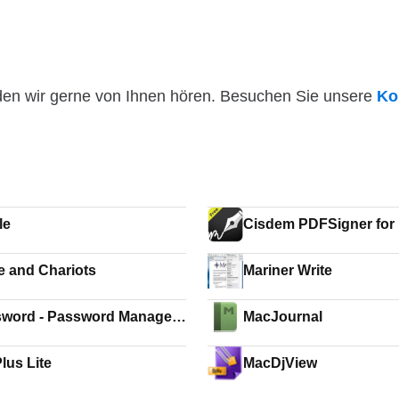
den wir gerne von Ihnen hören. Besuchen Sie unsere
Ko
le
Cisdem PDFSigner for
e and Chariots
Mariner Write
word - Password Manager
MacJournal
ecure Wallet
lus Lite
MacDjView