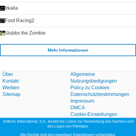
schwer finden, Skype zu schlagen. Der Kauf von Skype durch
Microsoft im Jahr 2011 hat die Plattform weiter stabilisiert und
Irkalla
die Entwicklung beschleunigt, da Microsoft Skype als Ersatz
für seinen alternden Nachrichtendienst Windows Live
Ford Racing2
Messenger verwendet hat. Klicken Sie auf die grüne
Download-Schaltfläche, um es auszuprobieren. Microsoft
Stubbs the Zombie
erlaubt nicht mehr das Hosting seiner
Installationsprogramme. Deshalb leiten wir auf ihre
Download-Seite um.
Mehr Informationen
Über
Allgemeine
Kontakt
Nutzungsbedigungen
Werben
Policy zu Cookies
Sitemap
Datenschutzbestimmungen
Impressum
DMCA
Cookie-Einstellungen
Softonic International, S.A., besitzt die Lizenz zur Verwendung des Namens und
des Logos von Filehippo.
Alle Rechte sind den jeweiligen Eigentümern vorbehalten.