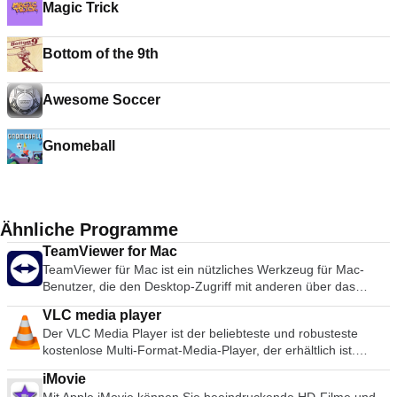
Magic Trick
Bottom of the 9th
Awesome Soccer
Gnomeball
Ähnliche Programme
TeamViewer for Mac
TeamViewer für Mac ist ein nützliches Werkzeug für Mac-
Benutzer, die den Desktop-Zugriff mit anderen über das
Internet teilen möchten. Früher ein Werkzeug, das
VLC media player
hauptsächlich von Technikern zur Behebung von Problemen
Der VLC Media Player ist der beliebteste und robusteste
auf Host-Computern verwendet wurde, wird TeamViewer
kostenlose Multi-Format-Media-Player, der erhältlich ist.
heute von Millionen von Anwendern genutzt, um Bildschirme
Seine Popularität wurde durch Kompatibilitäts- und Codec-
gemeinsam zu nutzen, auf entfernte Computer zuzugreifen,
iMovie
Probleme gefördert, die konkurrierende Medienplayer wie
zu trainieren und sogar virtuelle Besprechungen