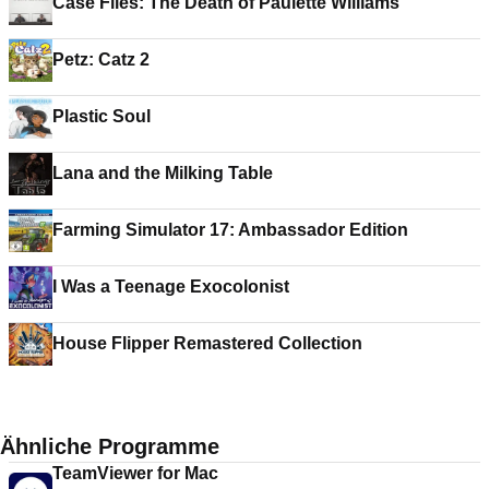
Case Files: The Death of Paulette Williams
Petz: Catz 2
Plastic Soul
Lana and the Milking Table
Farming Simulator 17: Ambassador Edition
I Was a Teenage Exocolonist
House Flipper Remastered Collection
Ähnliche Programme
TeamViewer for Mac