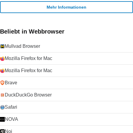
Server-System bedeutet, dass die Tonqualität besser ist als
bei den meisten VoIP-Diensten. Wenn Sie jedoch über eine
Mehr Informationen
langsamere Internetverbindung verfügen, kann es zu
Unterbrechungen oder Verzögerungen von Sprachanrufen
kommen. Die Videoanrufe werden intermittierend und pixelig
sein. Der Text-Chat wird nur durch sehr schlechte
Beliebt in Webbrowser
Verbindungen beeinträchtigt. Die Schaltfläche Anrufqualität
gibt Ihnen detaillierte Informationen über die erwartete
Mullvad Browser
Anrufqualität für jeden Ihrer Kontakte (da die Qualität von der
Internetverbindung beider Parteien abhängt).
Zusammenfassung Wenn Sie nach einem zuverlässigen und
Mozilla Firefox for Mac
einfach zu bedienenden VoIP-Client suchen, werden Sie es
schwer finden, Skype zu schlagen. Der Kauf von Skype durch
Mozilla Firefox for Mac
Microsoft im Jahr 2011 hat die Plattform weiter stabilisiert und
die Entwicklung beschleunigt, da Microsoft Skype als Ersatz
Brave
für seinen alternden Nachrichtendienst Windows Live
Messenger verwendet hat. Klicken Sie auf die grüne
DuckDuckGo Browser
Download-Schaltfläche, um es auszuprobieren. Microsoft
erlaubt nicht mehr das Hosting seiner
Safari
Installationsprogramme. Deshalb leiten wir auf ihre
Download-Seite um.
NOVA
Noi