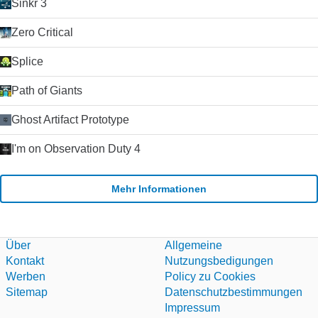
Sinkr 3
Verbindungen beeinträchtigt. Die Schaltfläche Anrufqualität
gibt Ihnen detaillierte Informationen über die erwartete
Zero Critical
Anrufqualität für jeden Ihrer Kontakte (da die Qualität von der
Internetverbindung beider Parteien abhängt).
Splice
Zusammenfassung Wenn Sie nach einem zuverlässigen und
einfach zu bedienenden VoIP-Client suchen, werden Sie es
schwer finden, Skype zu schlagen. Der Kauf von Skype durch
Path of Giants
Microsoft im Jahr 2011 hat die Plattform weiter stabilisiert und
die Entwicklung beschleunigt, da Microsoft Skype als Ersatz
Ghost Artifact Prototype
für seinen alternden Nachrichtendienst Windows Live
Messenger verwendet hat. Klicken Sie auf die grüne
I'm on Observation Duty 4
Download-Schaltfläche, um es auszuprobieren. Microsoft
erlaubt nicht mehr das Hosting seiner
Installationsprogramme. Deshalb leiten wir auf ihre
Mehr Informationen
Download-Seite um.
Über
Allgemeine
Kontakt
Nutzungsbedigungen
Werben
Policy zu Cookies
Sitemap
Datenschutzbestimmungen
Impressum