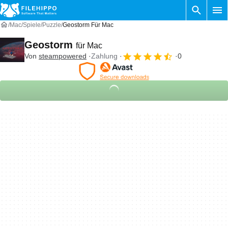
Mac
Spiele
Puzzle
Geostorm Für Mac
Geostorm
für Mac
Von
steampowered
Zahlung
0