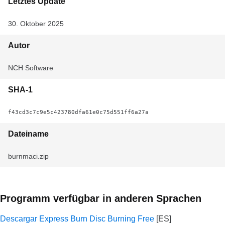
Letztes Update
30. Oktober 2025
Autor
NCH Software
SHA-1
f43cd3c7c9e5c423780dfa61e0c75d551ff6a27a
Dateiname
burnmaci.zip
Programm verfügbar in anderen Sprachen
Descargar Express Burn Disc Burning Free