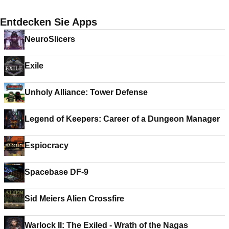
Entdecken Sie Apps
NeuroSlicers
Exile
Unholy Alliance: Tower Defense
Legend of Keepers: Career of a Dungeon Manager
Espiocracy
Spacebase DF-9
Sid Meiers Alien Crossfire
Warlock II: The Exiled - Wrath of the Nagas