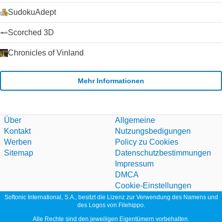
sein. Der Text-Chat wird nur durch sehr schlechte
SudokuAdept
Verbindungen beeinträchtigt. Die Schaltfläche Anrufqualität
gibt Ihnen detaillierte Informationen über die erwartete
Scorched 3D
Anrufqualität für jeden Ihrer Kontakte (da die Qualität von der
Internetverbindung beider Parteien abhängt).
Chronicles of Vinland
Zusammenfassung Wenn Sie nach einem zuverlässigen und
einfach zu bedienenden VoIP-Client suchen, werden Sie es
schwer finden, Skype zu schlagen. Der Kauf von Skype durch
Mehr Informationen
Microsoft im Jahr 2011 hat die Plattform weiter stabilisiert und
die Entwicklung beschleunigt, da Microsoft Skype als Ersatz
für seinen alternden Nachrichtendienst Windows Live
Messenger verwendet hat. Klicken Sie auf die grüne
Download-Schaltfläche, um es auszuprobieren. Microsoft
Über
Allgemeine
erlaubt nicht mehr das Hosting seiner
Kontakt
Nutzungsbedigungen
Installationsprogramme. Deshalb leiten wir auf ihre
Werben
Policy zu Cookies
Download-Seite um.
Sitemap
Datenschutzbestimmungen
Impressum
DMCA
Cookie-Einstellungen
Softonic International, S.A., besitzt die Lizenz zur Verwendung des Namens und
des Logos von Filehippo.
Alle Rechte sind den jeweiligen Eigentümern vorbehalten.