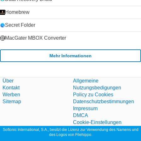
Anrufqualität für jeden Ihrer Kontakte (da die Qualität von der
Internetverbindung beider Parteien abhängt).
Homebrew
Zusammenfassung Wenn Sie nach einem zuverlässigen und
einfach zu bedienenden VoIP-Client suchen, werden Sie es
Secret Folder
schwer finden, Skype zu schlagen. Der Kauf von Skype durch
Microsoft im Jahr 2011 hat die Plattform weiter stabilisiert und
MacGater MBOX Converter
die Entwicklung beschleunigt, da Microsoft Skype als Ersatz
für seinen alternden Nachrichtendienst Windows Live
Messenger verwendet hat. Klicken Sie auf die grüne
Mehr Informationen
Download-Schaltfläche, um es auszuprobieren. Microsoft
erlaubt nicht mehr das Hosting seiner
Installationsprogramme. Deshalb leiten wir auf ihre
Download-Seite um.
Über
Allgemeine
Kontakt
Nutzungsbedigungen
Werben
Policy zu Cookies
Sitemap
Datenschutzbestimmungen
Impressum
DMCA
Cookie-Einstellungen
Softonic International, S.A., besitzt die Lizenz zur Verwendung des Namens und
des Logos von Filehippo.