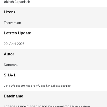
Türkisch
Japanisch
Lizenz
Testversion
Letztes Update
20. April 2026
Autor
Donemax
SHA-1
0a4b0f8bc329f7e3c757f7a8af3452ba53ee91b0
Dateiname
1776061329047-396240306-DonemaxNTFSforMac.dmg