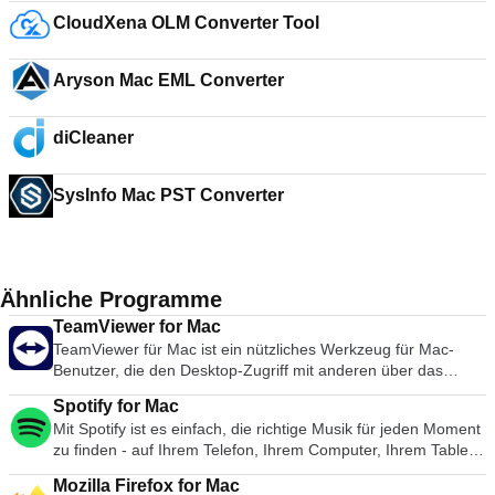
CloudXena OLM Converter Tool
Aryson Mac EML Converter
diCleaner
SysInfo Mac PST Converter
Ähnliche Programme
TeamViewer for Mac
TeamViewer für Mac ist ein nützliches Werkzeug für Mac-
Benutzer, die den Desktop-Zugriff mit anderen über das
Internet teilen möchten. Früher ein Werkzeug, das
Spotify for Mac
hauptsächlich von Technikern zur Behebung von Problemen
Mit Spotify ist es einfach, die richtige Musik für jeden Moment
auf Host-Computern verwendet wurde, wird TeamViewer
zu finden - auf Ihrem Telefon, Ihrem Computer, Ihrem Tablet
heute von Millionen von Anwendern genutzt, um Bildschirme
und mehr. Es gibt Millionen von Spuren auf Spotify. Ob Sie
gemeinsam zu nutzen, auf entfernte Computer zuzugreifen,
Mozilla Firefox for Mac
nun trainieren, feiern oder entspannen, die richtige Musik ist