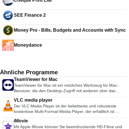
Cheque Print Lite
SEE Finance 2
Money Pro - Bills, Budgets and Accounts with Sync
Moneydance
Ähnliche Programme
TeamViewer for Mac
TeamViewer für Mac ist ein nützliches Werkzeug für Mac-
Benutzer, die den Desktop-Zugriff mit anderen über das
Internet teilen möchten. Früher ein Werkzeug, das
VLC media player
hauptsächlich von Technikern zur Behebung von Problemen
Der VLC Media Player ist der beliebteste und robusteste
auf Host-Computern verwendet wurde, wird TeamViewer
kostenlose Multi-Format-Media-Player, der erhältlich ist.
heute von Millionen von Anwendern genutzt, um Bildschirme
Seine Popularität wurde durch Kompatibilitäts- und Codec-
gemeinsam zu nutzen, auf entfernte Computer zuzugreifen,
iMovie
Probleme gefördert, die konkurrierende Medienplayer wie
zu trainieren und sogar virtuelle Besprechungen
Mit Apple iMovie können Sie beeindruckende HD-Filme und
QuickTime, itunes und RealPlayer für viele populäre Video-