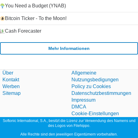
Microsoft im Jahr 2011 hat die Plattform weiter stabilisiert und
You Need a Budget (YNAB)
die Entwicklung beschleunigt, da Microsoft Skype als Ersatz
für seinen alternden Nachrichtendienst Windows Live
Bitcoin Ticker - To the Moon!
Messenger verwendet hat. Klicken Sie auf die grüne
Download-Schaltfläche, um es auszuprobieren. Microsoft
Cash Forecaster
erlaubt nicht mehr das Hosting seiner
Installationsprogramme. Deshalb leiten wir auf ihre
Download-Seite um.
Mehr Informationen
Über
Allgemeine
Kontakt
Nutzungsbedigungen
Werben
Policy zu Cookies
Sitemap
Datenschutzbestimmungen
Impressum
DMCA
Cookie-Einstellungen
Softonic International, S.A., besitzt die Lizenz zur Verwendung des Namens und
des Logos von Filehippo.
Alle Rechte sind den jeweiligen Eigentümern vorbehalten.