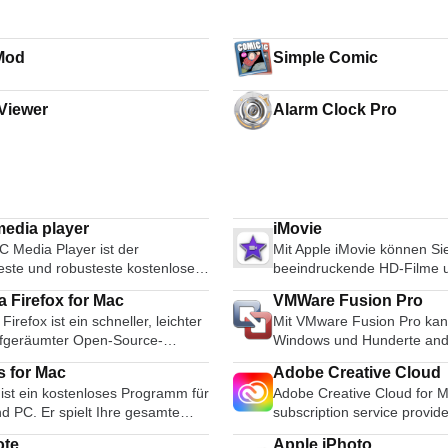
Mod
Simple Comic
Viewer
Alarm Clock Pro
edia player
iMovie
C Media Player ist der
Mit Apple iMovie können Si
teste und robusteste kostenlose
beeindruckende HD-Filme u
Format-Media-Player, der
im Hollywood-Stil erstellen
a Firefox for Mac
VMWare Fusion Pro
ich ist. Seine Popularität wurde
Ihre Videobibliothek durch
 Firefox ist ein schneller, leichter
Mit VMware Fusion Pro kan
Kompatibilitäts- und Codec-
Ihre Lieblingsvideos proble
fgeräumter Open-Source-
Windows und Hunderte and
me gefördert, die konkurrierende
weitergeben. Videos könne
wser. Bei seiner öffentlichen
Betriebssysteme auf eine
player wie QuickTime, itunes
externen Geräten importier
s for Mac
Adobe Creative Cloud
rung im Jahr 2004 war Mozilla
ausführen, ohne dass ein N
lPlayer für viele populäre
leicht angepasst, neu arran
 ist ein kostenloses Programm für
Adobe Creative Cloud for M
 der erste Browser, der die
erforderlich ist. Die Anwend
 und Musikdateiformate
bearbeitet werden, bevor Si
d PC. Er spielt Ihre gesamte
subscription service provi
nz des Microsoft Internet
einfach genug für neue Be
chbar machen. Die einfache,
weitergeben oder auf eine
e Musik und Ihre Videos ab. Es
enhancement specialists, 
rs herausforderte. Seitdem ist
dennoch leistungsstark genu
egende Benutzeroberfläche und
brennen. Die Funktionen u
ote
Apple iPhoto