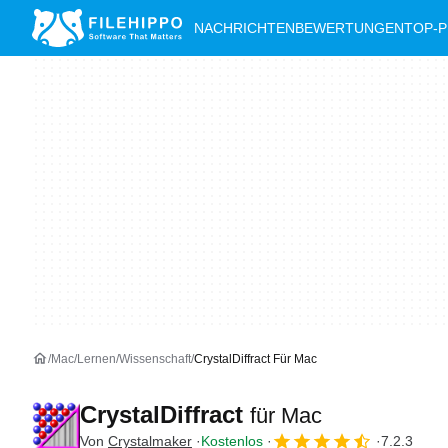
NACHRICHTEN
BEWERTUNGEN
TOP-
Mac
Lernen
Wissenschaft
CrystalDiffract Für Mac
CrystalDiffract
für Mac
Von
Crystalmaker
Kostenlos
7.2.3