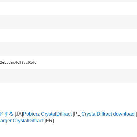
2ebcdac4c99cc01dc
ロードする
Pobierz CrystalDiffract
CrystalDiffract download
arger CrystalDiffract