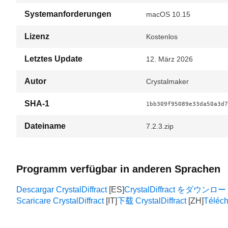
Systemanforderungen
macOS 10.15
Lizenz
Kostenlos
Letztes Update
12. März 2026
Autor
Crystalmaker
SHA-1
1bb309f95089e33da50a3d7
Dateiname
7.2.3.zip
Programm verfügbar in anderen Sprachen
Descargar CrystalDiffract
CrystalDiffract をダウン
Scaricare CrystalDiffract
下载 CrystalDiffract
Téléch