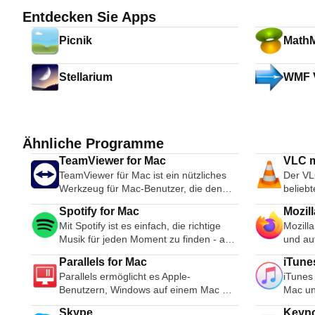
Entdecken Sie Apps
Picnik
Math
Stellarium
WMF 
Ähnliche Programme
TeamViewer for Mac
VLC m
TeamViewer für Mac ist ein nützliches
Der VL
Werkzeug für Mac-Benutzer, die den
belieb
Desktop-Zugriff mit anderen über das
Multi-
Spotify for Mac
Mozill
Internet teilen möchten. Früher ein
erhältl
Mit Spotify ist es einfach, die richtige
Mozilla
Werkzeug, das hauptsächlich von
durch 
Musik für jeden Moment zu finden - auf
und au
Technikern zur Behebung von
Proble
Ihrem Telefon, Ihrem Computer, Ihrem
Webbro
Problemen auf Host-Computern
Medien
Parallels for Mac
iTune
Tablet und mehr. Es gibt Millionen von
Einfüh
verwendet wurde, wird TeamViewer
und Rea
Parallels ermöglicht es Apple-
iTunes
Spuren auf Spotify. Ob Sie nun
Firefox
heute von Millionen von Anwendern
Video-
Benutzern, Windows auf einem Mac OS
Mac un
trainieren, feiern oder entspannen, die
Domina
genutzt, um Bildschirme gemeinsam zu
unbrau
X-Computer auszuführen. Die Software
digital
richtige Musik ist immer zur Hand.
Explore
nutzen, auf entfernte Computer
grundl
Skype
Keyn