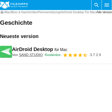
Mac
Büro & Nachrichten
Fernvernetzung
AirDroid Desktop Für Mac
Alte Versi
Geschichte
Neueste version
AirDroid Desktop
für Mac
Von
SAND STUDIO
Kostenlos
3.7.2.0