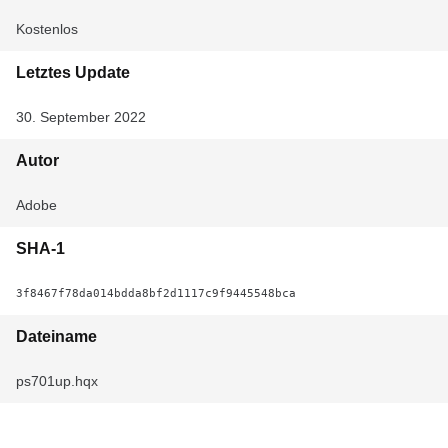
Kostenlos
Letztes Update
30. September 2022
Autor
Adobe
SHA-1
3f8467f78da014bdda8bf2d1117c9f9445548bca
Dateiname
ps701up.hqx