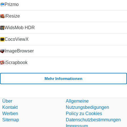
Verbindungen beeinträchtigt. Die Schaltfläche Anrufqualität
Prizmo
gibt Ihnen detaillierte Informationen über die erwartete
Anrufqualität für jeden Ihrer Kontakte (da die Qualität von der
iResize
Internetverbindung beider Parteien abhängt).
Zusammenfassung Wenn Sie nach einem zuverlässigen und
WidsMob HDR
einfach zu bedienenden VoIP-Client suchen, werden Sie es
schwer finden, Skype zu schlagen. Der Kauf von Skype durch
Microsoft im Jahr 2011 hat die Plattform weiter stabilisiert und
CocoViewX
die Entwicklung beschleunigt, da Microsoft Skype als Ersatz
für seinen alternden Nachrichtendienst Windows Live
ImageBrowser
Messenger verwendet hat. Klicken Sie auf die grüne
Download-Schaltfläche, um es auszuprobieren. Microsoft
iScrapbook
erlaubt nicht mehr das Hosting seiner
Installationsprogramme. Deshalb leiten wir auf ihre
Download-Seite um.
Mehr Informationen
Über
Allgemeine
Kontakt
Nutzungsbedigungen
Werben
Policy zu Cookies
Sitemap
Datenschutzbestimmungen
Impressum