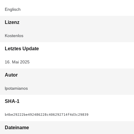
Englisch
Lizenz
Kostenlos
Letztes Update
16. Mai 2025
Autor
lpotamianos
SHA-1
b4be29222be492486228c406292714f4d3c29839
Dateiname