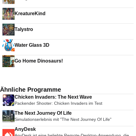
KreatureKind
Talystro
Water Glass 3D
Go Home Dinosaurs!
Ähnliche Programme
Chicken Invaders: The Next Wave
Packender Shooter: Chicken Invaders im Test
The Next Journey Of Life
Simulationserlebnis mit "The Next Journey Of Life"
AnyDesk
AnyDesk ist eine beliebte Remote-Desktop-Anwendung, die