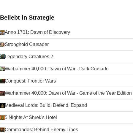
sind ähnlich wie bei anderen Browsern, die verfügbaren
Optionen sind vielfältig und die Kurzwahlschnittstelle ist
angenehm zu bedienen. Sie können Opera auch mit Themen
Beliebt in Strategie
anpassen und das Surfen noch persönlicher gestalten. Wenn
Sie also daran denken, etwas anderes als Ihren üblichen
Browser auszuprobieren, könnte Opera die richtige Wahl für
Anno 1701: Dawn of Discovery
Sie sein. Suchen Sie nach der Mac-Version von Opera? Hier
herunterladen Schauen Sie sich doch den TechBeat-Leitfaden
Stronghold Crusader
für alternative Browser an, wenn Sie nach etwas anderem
suchen.
Legendary Creatures 2
Warhammer 40,000: Dawn of War - Dark Crusade
Conquest: Frontier Wars
Warhammer 40,000: Dawn of War - Game of the Year Edition
Medieval Lords: Build, Defend, Expand
5 Nights At Shrek's Hotel
Commandos: Behind Enemy Lines