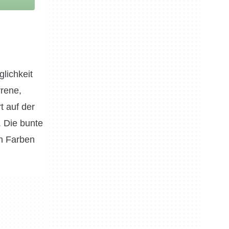
lichkeit
rrene,
t auf der
. Die bunte
en Farben