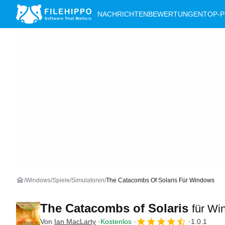
NACHRICHTEN
BEWERTUNGEN
TOP-
Windows
Spiele
Simulatoren
The Catacombs Of Solaris Für Windows
The Catacombs of Solaris
für Wi
Von
Ian MacLarty
Kostenlos
1.0.1