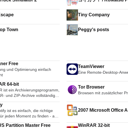
Escape
Tiny Company
top Town
Peggy's posts
ner Free
TeamViewer
ung und Optimierung einfach
Eine Remote-Desktop-Anw
ht
R 64-bit
Tor Browser
 ist ein Archivierungsprogramm,
Browsen mit zusätzlicher P
R- und ZIP-Archive vollständig
ützt und in der Lage ist, CAB-,
fy
LZH-, TAR-, GZ-, ACE-, UUE-,
2007 Microsoft Office A
tify ist es einfach, die richtige
JAR-, ISO-, 7Z- und Z-Archive zu
für jeden Moment zu finden - auf
Microsoft Save as PDF
en. Sie erstellt durchweg
Telefon, Ihrem Computer, Ihrem
e Archive als die Konkurrenz und
S Partition Master Free
WinRAR 32-bit
und mehr. Es gibt Millionen von