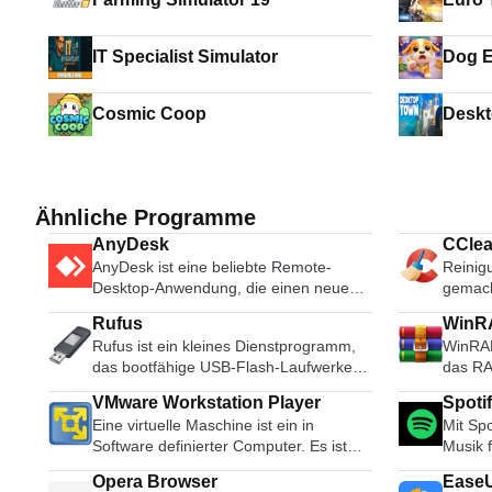
IT Specialist Simulator
Dog 
Cosmic Coop
Desk
Ähnliche Programme
AnyDesk
CClea
AnyDesk ist eine beliebte Remote-
Reinig
Desktop-Anwendung, die einen neuen
gemac
Videocodec verwendet, der speziell für
Rufus
WinRA
frisch aussehende grafische
Rufus ist ein kleines Dienstprogramm,
WinRAR
Benutzeroberflächen entwickelt wurde.
das bootfähige USB-Flash-Laufwerke,
das RA
AnyDesk-Software ist vielseitig, sicher
wie USB-Sticks oder Pen-Drives, und
unterst
und leichtgewichtig. Die Software
VMware Workstation Player
Spoti
Speichersticks formatieren und erstellen
ARJ-, 
verwendet TLS1.2-Verschlüsselung,
Eine virtuelle Maschine ist ein in
Mit Spo
kann. Rufus ist in den folgenden
BZ2-, 
und beide Enden der Verbindung
Software definierter Computer. Es ist
Musik 
Szenarien nützlich: Wenn Sie USB-
entpack
werden kryptografisch verifiziert.
so, als ob Sie einen PC auf Ihrem PC
Ihrem 
Installationsmedien aus bootfähigen
kleiner
AnyDesk ist sehr leicht und in eine 1MB
Opera Browser
EaseU
laufen lassen würden. Diese kostenlose
Tablet 