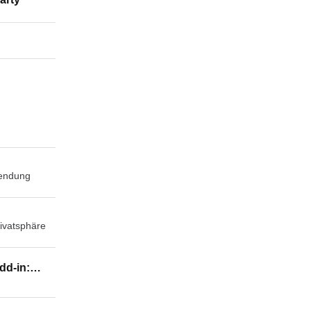
endung
rivatsphäre
dd-in:
 or XPS