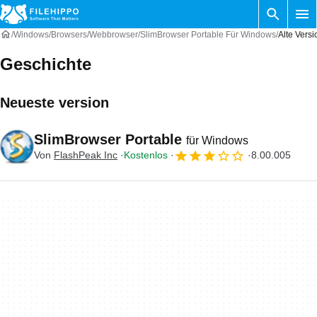
Windows
Browsers
Webbrowser
SlimBrowser Portable Für Windows
Alte Vers
Geschichte
Neueste version
SlimBrowser Portable
für Windows
Von
FlashPeak Inc
Kostenlos
8.00.005