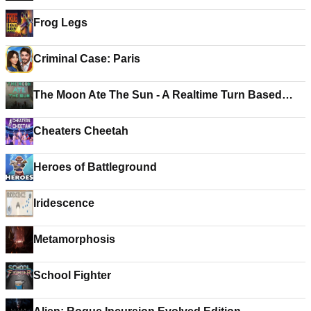
Frog Legs
Criminal Case: Paris
The Moon Ate The Sun - A Realtime Turn Based
RPG
Cheaters Cheetah
Heroes of Battleground
Iridescence
Metamorphosis
School Fighter