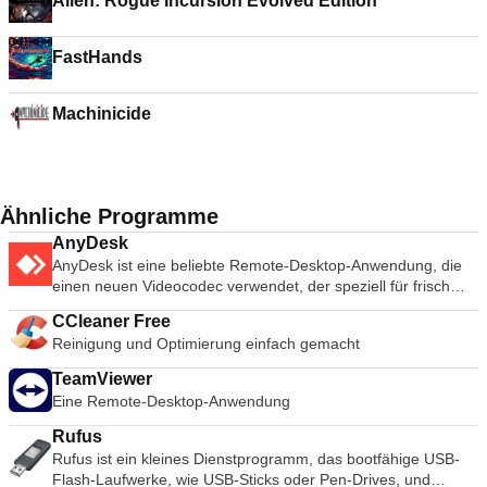
Alien: Rogue Incursion Evolved Edition
FastHands
Machinicide
Ähnliche Programme
AnyDesk
AnyDesk ist eine beliebte Remote-Desktop-Anwendung, die
einen neuen Videocodec verwendet, der speziell für frisch
aussehende grafische Benutzeroberflächen entwickelt wurde.
CCleaner Free
AnyDesk-Software ist vielseitig, sicher und leichtgewichtig. Die
Reinigung und Optimierung einfach gemacht
Software verwendet TLS1.2-Verschlüsselung, und beide
Enden der Verbindung werden kryptografisch verifiziert.
TeamViewer
AnyDesk ist sehr leicht und in eine 1MB große Datei gepackt,
Eine Remote-Desktop-Anwendung
und es sind keine administrativen Rechte oder Installationen
erforderlich. Die UI von AnyDesk ist wirklich einfach und leicht
Rufus
zu navigieren. Mit AnyDesk können Sie Ihren persönlichen
Rufus ist ein kleines Dienstprogramm, das bootfähige USB-
Computer von überall her benutzen. Ihre personalisierte
Flash-Laufwerke, wie USB-Sticks oder Pen-Drives, und