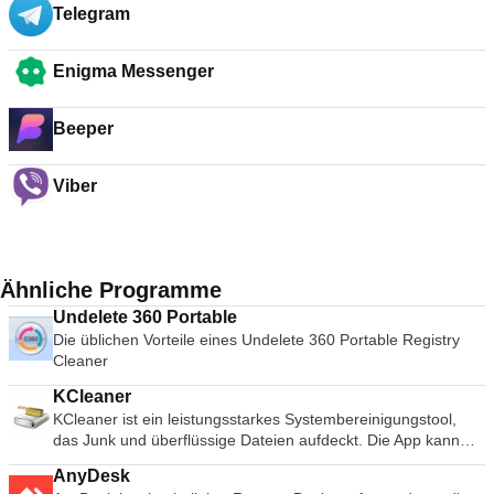
Telegram
Enigma Messenger
Beeper
Viber
Ähnliche Programme
Undelete 360 Portable
Die üblichen Vorteile eines Undelete 360 Portable Registry
Cleaner
KCleaner
KCleaner ist ein leistungsstarkes Systembereinigungstool,
das Junk und überflüssige Dateien aufdeckt. Die App kann
alle Arten von Durcheinander, das von verschiedenen Apps
AnyDesk
auf Ihrer Festplatte hinterlassen wird, lokalisieren. KCleaner