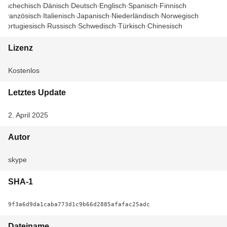
Tschechisch
Dänisch
Deutsch
Englisch
Spanisch
Finnisch
Französisch
Italienisch
Japanisch
Niederländisch
Norwegisch
Portugiesisch
Russisch
Schwedisch
Türkisch
Chinesisch
Lizenz
Kostenlos
Letztes Update
2. April 2025
Autor
skype
SHA-1
9f3a6d9da1caba773d1c9b66d2885afafac25adc
Dateiname