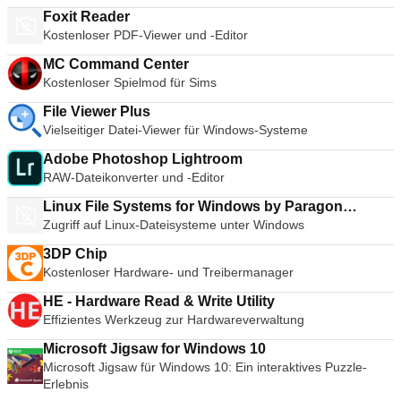
selbstentpackende und mehrbändige Archive zu erstellen. Mit
Foxit Reader
Wiederherstellungsaufzeichnungen und
Kostenloser PDF-Viewer und -Editor
Wiederherstellungsvolumen können Sie sogar physisch
beschädigte Archive rekonstruieren.
MC Command Center
Kostenloser Spielmod für Sims
File Viewer Plus
Vielseitiger Datei-Viewer für Windows-Systeme
Adobe Photoshop Lightroom
RAW-Dateikonverter und -Editor
Linux File Systems for Windows by Paragon
Zugriff auf Linux-Dateisysteme unter Windows
Software
3DP Chip
Kostenloser Hardware- und Treibermanager
HE - Hardware Read & Write Utility
Effizientes Werkzeug zur Hardwareverwaltung
Microsoft Jigsaw for Windows 10
Microsoft Jigsaw für Windows 10: Ein interaktives Puzzle-
Erlebnis