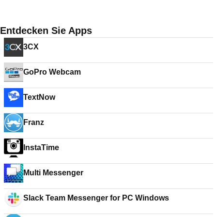
Entdecken Sie Apps
3CX
GoPro Webcam
TextNow
Franz
InstaTime
Multi Messenger
Slack Team Messenger for PC Windows