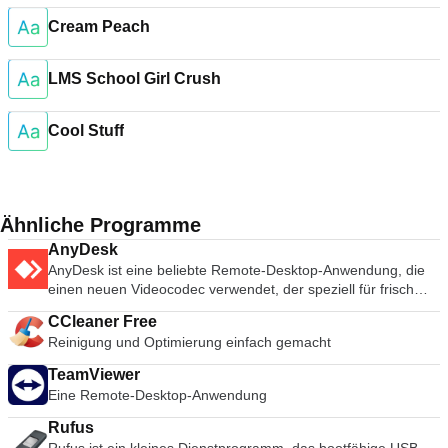
Cream Peach
LMS School Girl Crush
Cool Stuff
Ähnliche Programme
AnyDesk
AnyDesk ist eine beliebte Remote-Desktop-Anwendung, die
einen neuen Videocodec verwendet, der speziell für frisch
aussehende grafische Benutzeroberflächen entwickelt wurde.
CCleaner Free
AnyDesk-Software ist vielseitig, sicher und leichtgewichtig. Die
Reinigung und Optimierung einfach gemacht
Software verwendet TLS1.2-Verschlüsselung, und beide
Enden der Verbindung werden kryptografisch verifiziert.
TeamViewer
AnyDesk ist sehr leicht und in eine 1MB große Datei gepackt,
Eine Remote-Desktop-Anwendung
und es sind keine administrativen Rechte oder Installationen
erforderlich. Die UI von AnyDesk ist wirklich einfach und leicht
Rufus
zu navigieren. Mit AnyDesk können Sie Ihren persönlichen