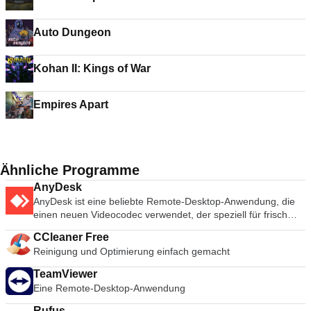
Auto Dungeon
Kohan II: Kings of War
Empires Apart
Ähnliche Programme
AnyDesk
AnyDesk ist eine beliebte Remote-Desktop-Anwendung, die
einen neuen Videocodec verwendet, der speziell für frisch
aussehende grafische Benutzeroberflächen entwickelt wurde.
CCleaner Free
AnyDesk-Software ist vielseitig, sicher und leichtgewichtig. Die
Reinigung und Optimierung einfach gemacht
Software verwendet TLS1.2-Verschlüsselung, und beide
Enden der Verbindung werden kryptografisch verifiziert.
TeamViewer
AnyDesk ist sehr leicht und in eine 1MB große Datei gepackt,
Eine Remote-Desktop-Anwendung
und es sind keine administrativen Rechte oder Installationen
erforderlich. Die UI von AnyDesk ist wirklich einfach und leicht
Rufus