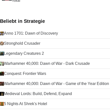
herunterladen Schauen Sie sich doch den TechBeat-Leitfaden
Yokai
für alternative Browser an, wenn Sie nach etwas anderem
suchen.
Beliebt in Strategie
Anno 1701: Dawn of Discovery
Stronghold Crusader
Legendary Creatures 2
Warhammer 40,000: Dawn of War - Dark Crusade
Conquest: Frontier Wars
Warhammer 40,000: Dawn of War - Game of the Year Edition
Medieval Lords: Build, Defend, Expand
5 Nights At Shrek's Hotel