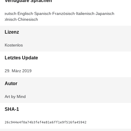
Verfügbare Sprachen
Deutsch
Englisch
Spanisch
Französisch
Italienisch
Japanisch
Polnisch
Chinesisch
Lizenz
Kostenlos
Letztes Update
29. März 2019
Autor
Art by Mind
SHA-1
26c944e4f0a74b3fef4e81e6ff1e9f516fa45942