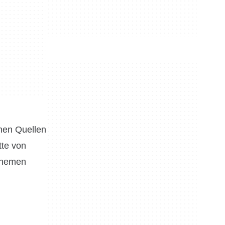
enen Quellen
tte von
 Themen