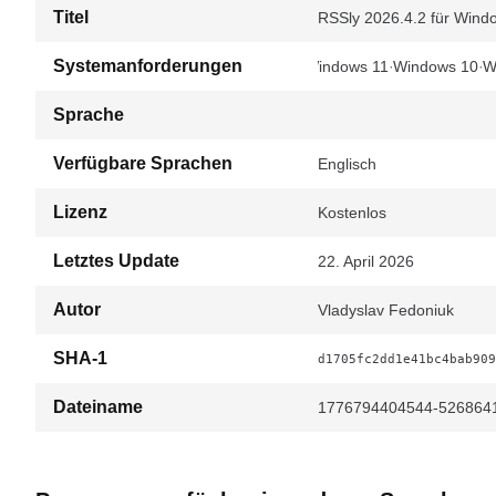
Titel
RSSly 2026.4.2 für Wind
Systemanforderungen
Windows 11
Windows 10
W
Sprache
Verfügbare Sprachen
Englisch
Lizenz
Kostenlos
Letztes Update
22. April 2026
Autor
Vladyslav Fedoniuk
SHA-1
d1705fc2dd1e41bc4bab909
Dateiname
1776794404544-5268641