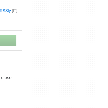
 RSSly
 diese