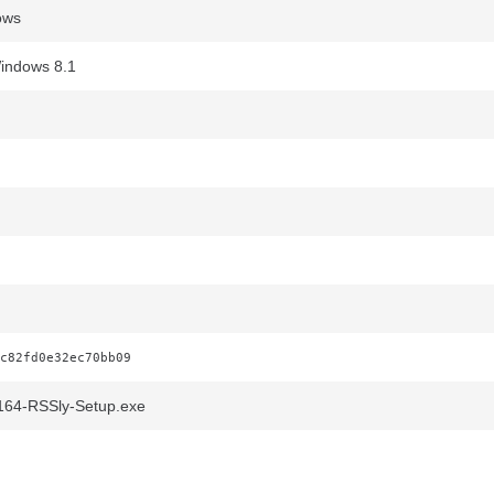
ows
indows 8.1
c82fd0e32ec70bb09
64-RSSly-Setup.exe