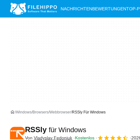
NACHRICHTEN
BEWERTUNGEN
TOP-
Windows
Browsers
Webbrowser
RSSly Für Windows
RSSly
für Windows
Von
Vladyslav Fedoniuk
Kostenlos
2026