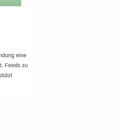
endung eine
t, Feeds zu
tützt