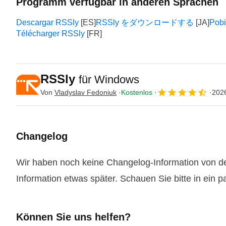
Programm verfügbar in anderen Sprachen
Descargar RSSly
RSSly をダウンロードする
Pobi
Télécharger RSSly
RSSly
für Windows
Von
Vladyslav Fedoniuk
Kostenlos
2026
Changelog
Wir haben noch keine Changelog-Information von de
Information etwas später. Schauen Sie bitte in ein 
Können Sie uns helfen?