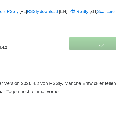
erz RSSly
RSSly download
下载 RSSly
Scaricare
.4.2
r Version 2026.4.2 von RSSly. Manche Entwickler teilen
paar Tagen noch einmal vorbei.