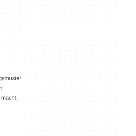
ngsmuster
n
s macht.