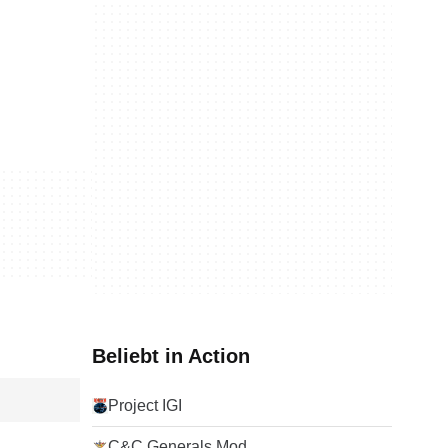
Beliebt in Action
Project IGI
C&C Generals Mod