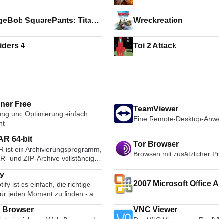
eBob SquarePants: Titans
Wreckreation
 Tide
iders 4
Toi 2 Attack
ner Free
TeamViewer
ung und Optimierung einfach
Eine Remote-Desktop-Anw
ht
R 64-bit
Tor Browser
 ist ein Archivierungsprogramm,
Browsen mit zusätzlicher P
R- und ZIP-Archive vollständig
ützt und in der Lage ist, CAB-,
fy
LZH-, TAR-, GZ-, ACE-, UUE-,
2007 Microsoft Office A
tify ist es einfach, die richtige
JAR-, ISO-, 7Z- und Z-Archive zu
für jeden Moment zu finden - auf
Microsoft Save as PDF
en. Sie erstellt durchweg
Telefon, Ihrem Computer, Ihrem
e Archive als die Konkurrenz und
 Browser
VNC Viewer
und mehr. Es gibt Millionen von
so Speicherplatz und