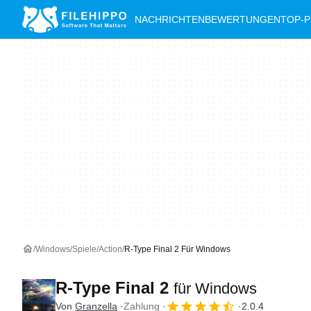
NACHRICHTEN
BEWERTUNGEN
TOP-
Windows
Spiele
Action
R-Type Final 2 Für Windows
R-Type Final 2
für Windows
Von
Granzella
Zahlung
2.0.4