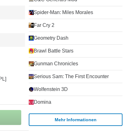
Spider-Man: Miles Morales
Far Cry 2
Geometry Dash
Brawl Battle Stars
Gunman Chronicles
Serious Sam: The First Encounter
Wolfenstein 3D
Domina
Mehr Informationen