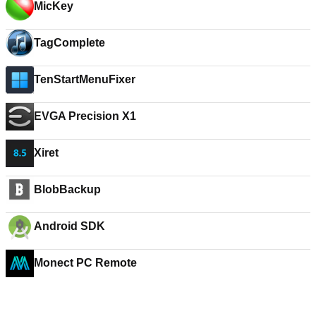
MicKey
TagComplete
TenStartMenuFixer
EVGA Precision X1
Xiret
BlobBackup
Android SDK
Monect PC Remote