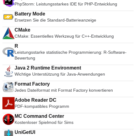
erstellen, um selbst die komplexesten Installationsaufgaben
Entwickler, wie z.B. Syntaxhervorhebung und HTML/ CSS-
PhpStorm: Leistungsstarkes IDE für PHP-Entwicklung
zu bewältigen. Viele Plug-ins und Skripte sind bereits
Unterstützung, mit Autovervollständigung, HTML-Farbcodes
verfügbar: Sie können Webinstaller erstellen, mit Windows
Battery Mode
unterstreichen, Bildanzeige, Code-Faltung und Code-
und anderen Softwarekomponenten kommunizieren,
Ersetzen Sie die Standard-Batterieanzeige
Baumstruktur usw. Zusammenfassend lässt sich sagen, dass
gemeinsam genutzte Komponenten installieren oder
CudaText eine solide Notepad-Ersatzanwendung ist, die über
aktualisieren und vieles mehr.
CMake
einige leistungsstarke Funktionen verfügt. Es ist leicht und
CMake: Essentielles Werkzeug für C++-Entwicklung
einfach zu erlernen und zu benutzen.
R
Leistungsstarke statistische Programmierung: R-Software-
Bewertung
Java 2 Runtime Environment
Wichtige Unterstützung für Java-Anwendungen
Format Factory
Jedes Dateiformat mit Format Factory konvertieren
Adobe Reader DC
PDF-kompatibles Programm
MC Command Center
Kostenloser Spielmod für Sims
UniGetUI