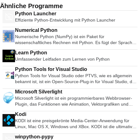
Ähnliche Programme
Python Launcher
Effiziente Python-Entwicklung mit Python Launcher
Numerical Python
Numerische Python (NumPy) ist ein Paket für
wissenschaftliches Rechnen mit Python. Es fügt der Sprache
Python eine schnelle und hochentwickelte Array-Funktionalität
Learn Python
hinzu. Numerische Python enthält: Ein leistungsstarkes N-
Umfassender Leitfaden zum Lernen von Python
dimensionales Array-Objekt. Ausgefeilte
(Rundfunk-)Funktionen. Werkzeuge zur Integration von
Python Tools for Visual Studio
C/C++- und Fortran-Code. Nützliche Funktionen für lineare
Python Tools for Visual Studio oder PTVS, wie es allgemein
Algebra, Fourier-Transformation und Zufallszahlen.
bekannt ist, ist ein Open-Source-Plug-in für Visual Studio, das
Numerische Python kann als effizienter mehrdimensionaler
die Programmierung mit der Sprache Python unterstützt. Zu
Container für generische Daten verwendet werden. Es
Microsoft Silverlight
den wichtigsten Merkmalen gehören: Unterstützt die
können beliebige Datentypen definiert werden; dies
Microsoft Silverlight ist ein programmierbares Webbrowser-
Bearbeitung mit IntelliSense. Interaktive REPL's mit
ermöglicht NumPy eine nahtlose und schnelle Integration mit
Plugin, das Funktionen wie Animation, Vektorgrafiken und
Unterstützung für IPython. Unterstützung für die
einer Vielzahl von Datenbanken. Suchen Sie nach der Mac-
Audio-Video-Wiedergabe ermöglicht, so dass Sie Rich-
Bereitstellung von Microsoft Azure. Unterstützung für
Version der numerischen Python? Hier herunterladen
Kodi
Internet-Anwendungen erleben können. Silverlight bietet ein
plattformübergreifendes Debugging. Unterstützung bei der
KODI ist eine preisgekrönte Media-Center-Anwendung für
flexibles Programmiermodell, das AJAX, VB, C#, Python und
sprachübergreifenden Fehlersuche. Mit Python Tools for
Linux, Mac OS X, Windows und XBox. KODI ist die ultimative
Ruby unterstützt und sich in bestehende Webanwendungen
Visual Studio können Sie Visual Studio in eine Python-IDE
Drehscheibe für all Ihre Medien, ist einfach zu bedienen, sieht
integrieren lässt. Sie unterstützt die schnelle und
verwandeln. Es unterstützt IronPython, CPython, IPython,
winpython-pypy
glatt aus und hat eine große, hilfreiche Community.
kostengünstige Bereitstellung von qualitativ hochwertigen