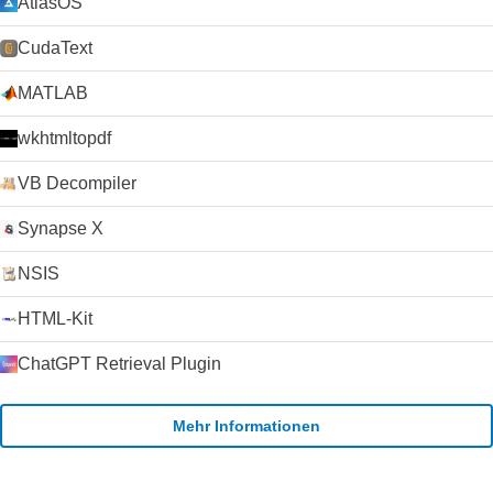
AtlasOS
CudaText
MATLAB
wkhtmltopdf
VB Decompiler
Synapse X
NSIS
HTML-Kit
ChatGPT Retrieval Plugin
Mehr Informationen