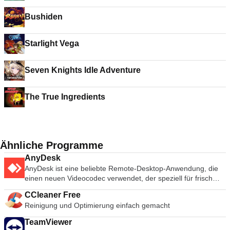
Bushiden
Starlight Vega
Seven Knights Idle Adventure
The True Ingredients
Ähnliche Programme
AnyDesk
AnyDesk ist eine beliebte Remote-Desktop-Anwendung, die
einen neuen Videocodec verwendet, der speziell für frisch
aussehende grafische Benutzeroberflächen entwickelt wurde.
CCleaner Free
AnyDesk-Software ist vielseitig, sicher und leichtgewichtig. Die
Reinigung und Optimierung einfach gemacht
Software verwendet TLS1.2-Verschlüsselung, und beide
Enden der Verbindung werden kryptografisch verifiziert.
TeamViewer
AnyDesk ist sehr leicht und in eine 1MB große Datei gepackt,