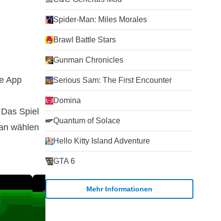
Spider-Man: Miles Morales
Brawl Battle Stars
Gunman Chronicles
ie App
Serious Sam: The First Encounter
Domina
 Das Spiel
Quantum of Solace
man wählen
Hello Kitty Island Adventure
GTA 6
Mehr Informationen