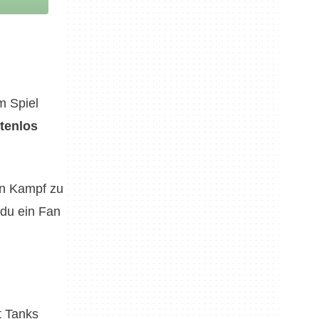
m Spiel
tenlos
en Kampf zu
 du ein Fan
t Tanks