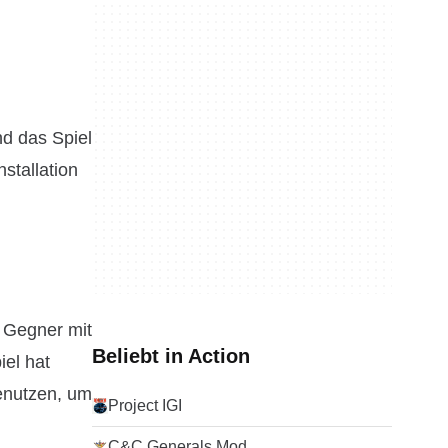
nd das Spiel
stallation
 Gegner mit
Beliebt in Action
iel hat
enutzen, um
Project IGI
C&C Generals Mod