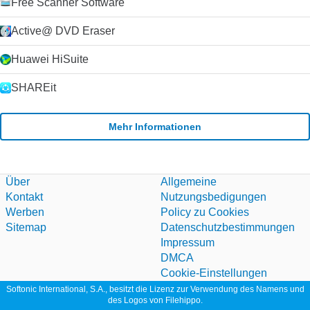
Free Scanner Software
Active@ DVD Eraser
Huawei HiSuite
SHAREit
Mehr Informationen
Über
Allgemeine
Kontakt
Nutzungsbedigungen
Werben
Policy zu Cookies
Sitemap
Datenschutzbestimmungen
Impressum
DMCA
Cookie-Einstellungen
Softonic International, S.A., besitzt die Lizenz zur Verwendung des Namens und
des Logos von Filehippo.