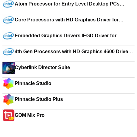
Atom Processor for Entry Level Desktop PCs
Driver for Windows 7 64-bit 15.12.75.50.64.2023
Core Processors with HD Graphics Driver for
Windows XP 64-Bit Edition 14.46.8.64.5387
Embedded Graphics Drivers IEGD Driver for
Windows Embedded Standard 7 15.22.54.2622
4th Gen Processors with HD Graphics 4600 Driver
for Windows 7 64-bit 15.31.17.64.3257
Cyberlink Director Suite
Pinnacle Studio
Pinnacle Studio Plus
GOM Mix Pro