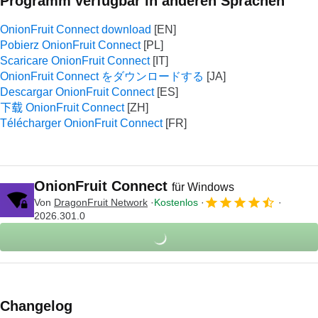
Programm verfügbar in anderen Sprachen
OnionFruit Connect download
Pobierz OnionFruit Connect
Scaricare OnionFruit Connect
OnionFruit Connect をダウンロードする
Descargar OnionFruit Connect
下载 OnionFruit Connect
Télécharger OnionFruit Connect
OnionFruit Connect
für Windows
Von
DragonFruit Network
Kostenlos
2026.301.0
Changelog