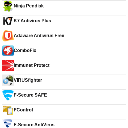
Ninja Pendisk
K7 Antivirus Plus
Adaware Antivirus Free
ComboFix
Immunet Protect
VIRUSfighter
F-Secure SAFE
FControl
F-Secure AntiVirus