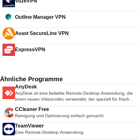
VuzeVPN
Outline Manager VPN
Avast SecureLine VPN
ExpressVPN
Ähnliche Programme
AnyDesk
AnyDesk ist eine beliebte Remote-Desktop-Anwendung, die
einen neuen Videocodec verwendet, der speziell für frisch
aussehende grafische Benutzeroberflächen entwickelt wurde.
CCleaner Free
AnyDesk-Software ist vielseitig, sicher und leichtgewichtig. Die
Reinigung und Optimierung einfach gemacht
Software verwendet TLS1.2-Verschlüsselung, und beide
Enden der Verbindung werden kryptografisch verifiziert.
TeamViewer
AnyDesk ist sehr leicht und in eine 1MB große Datei gepackt,
Eine Remote-Desktop-Anwendung
und es sind keine administrativen Rechte oder Installationen