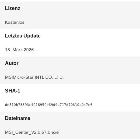
Lizenz
Kostenlos
Letztes Update
18. März 2026
Autor
MSIMicro-Star INTL CO. LTD.
SHA-1
de510b78393c4016952e69d9a717d70310a047e6
Dateiname
MSI_Center_V2.0.67.0.exe