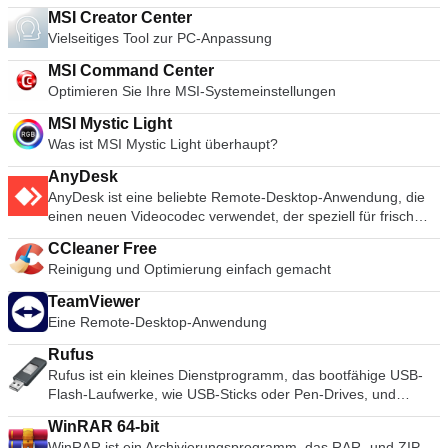
MSI Creator Center
Vielseitiges Tool zur PC-Anpassung
MSI Command Center
Optimieren Sie Ihre MSI-Systemeinstellungen
MSI Mystic Light
Was ist MSI Mystic Light überhaupt?
AnyDesk
AnyDesk ist eine beliebte Remote-Desktop-Anwendung, die
einen neuen Videocodec verwendet, der speziell für frisch
aussehende grafische Benutzeroberflächen entwickelt wurde.
CCleaner Free
AnyDesk-Software ist vielseitig, sicher und leichtgewichtig. Die
Reinigung und Optimierung einfach gemacht
Software verwendet TLS1.2-Verschlüsselung, und beide
Enden der Verbindung werden kryptografisch verifiziert.
TeamViewer
AnyDesk ist sehr leicht und in eine 1MB große Datei gepackt,
Eine Remote-Desktop-Anwendung
und es sind keine administrativen Rechte oder Installationen
erforderlich. Die UI von AnyDesk ist wirklich einfach und leicht
Rufus
zu navigieren. Mit AnyDesk können Sie Ihren persönlichen
Rufus ist ein kleines Dienstprogramm, das bootfähige USB-
Computer von überall her benutzen. Ihre personalisierte
Flash-Laufwerke, wie USB-Sticks oder Pen-Drives, und
AnyDesk-ID ist der Schlüssel zu Ihrem Desktop mit all Ihren
Speichersticks formatieren und erstellen kann. Rufus ist in
Anwendungen, Dokumenten und Fotos. Am wichtigsten ist,
WinRAR 64-bit
den folgenden Szenarien nützlich: Wenn Sie USB-
dass Ihre Daten dort bleiben, wo sie hingehören - auf Ihrer
WinRAR ist ein Archivierungsprogramm, das RAR- und ZIP-